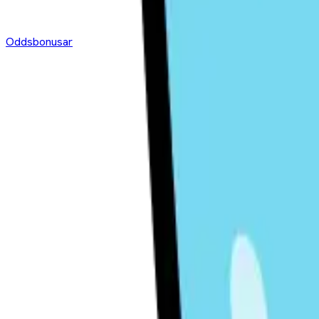
Oddsbonusar