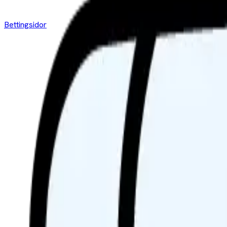
Bettingsidor