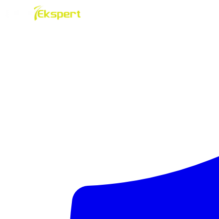
Hoppa till innehåll