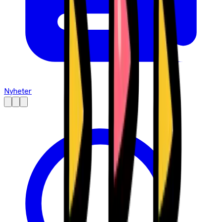
Nyheter