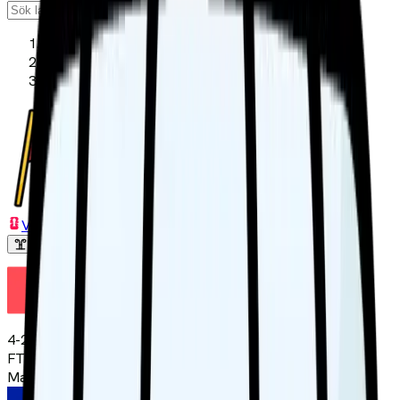
OddsEkspert
›
Världsmästerskap
›
Marocko vs Haiti
Marocko
vs
Haiti
–
Världsmästerskap
Världsmästerskap
FÖLJ LIGA
Marocko
4
-
2
FT
00:00 Torsdag 25 juni
Mercedes-Benz Stadium
D.
Makkelie