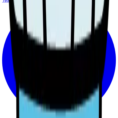
Telegram och håll dig uppdaterad