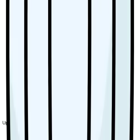
Uppdaterad
2026-08-06