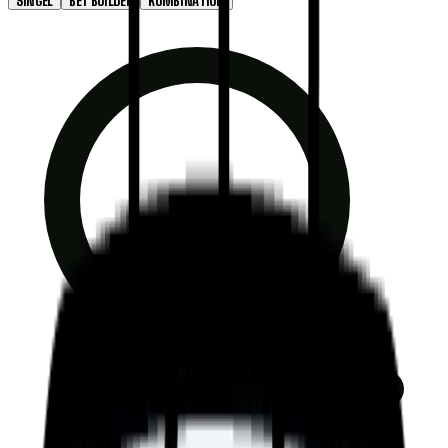
SINGEL
BET BUILDER
KOMBINATION