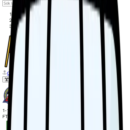
OddsEkspert
›
Champions League
›
Petrocub vs Egnatia Rrogozhinë
Petrocub
vs
Egnatia Rrogozhinë
–
Champi
Champions League
FÖLJ LIGA
Petrocub
1
-
1
FT
19:00 Onsdag 8 juli
Stadionul CPTF
S. Karabaev