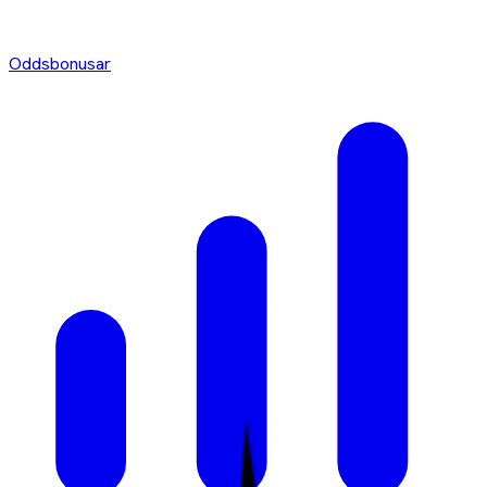
Oddsbonusar