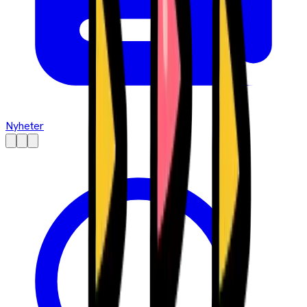
Nyheter