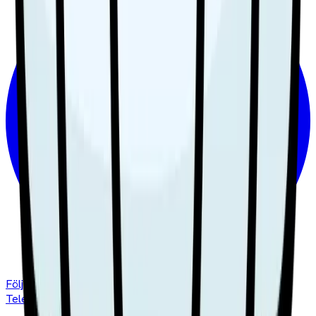
Följ oss på Telegram
Få våra experters speltips direkt på
Telegram och håll dig uppdaterad