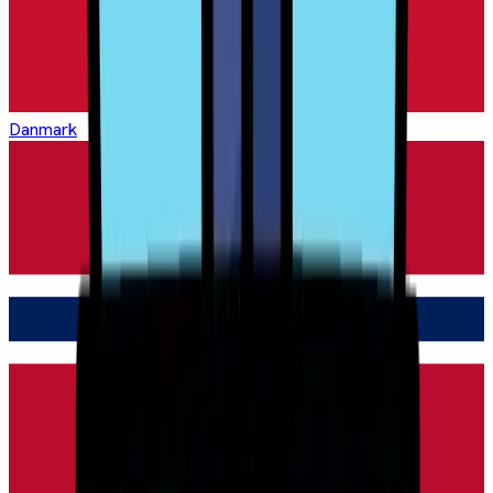
Danmark