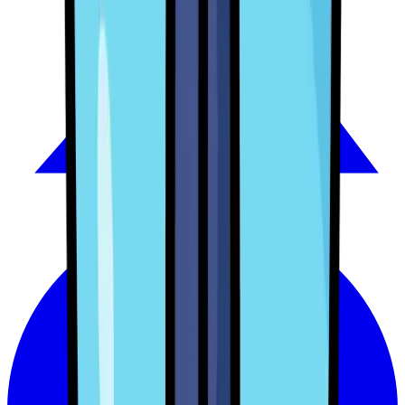
F
O
O
V
O
27
8
3
0
5
8
17
-9
9
Union Saint-Gilloise
29
A. da Silva Mesquita Almeida
MF
4 aug.
B
28
8
2
2
4
16
16
0
8
PSV
Shamrock Rovers
77
I. Gruda
MF
1
-
3
29
8
2
2
4
9
14
-5
8
Athletic Club
F
9
S. Bakayoko
ANG
30
8
2
2
4
9
15
-6
8
Napoli
28 juli
B
Avbytare
31
8
2
2
4
12
21
-9
8
Celje
FC København
1
S. Șmalenea
5
M. Plătică
7
M. Iosipoi
8
D. Demian
13
M. Cojocaru
1
2
-
2
1
L. Tandilashvili
8
I. Diabaté
10
A. Albanese
12
Bruno Puja
16
E. Ndr
32
8
2
0
6
8
21
-13
6
Ajax
O
33
8
1
1
6
10
21
-11
4
Eintracht Frankfurt
22 juli
H
Celje
34
8
0
3
5
5
19
-14
3
Slavia Praha
3
-
3
35
8
0
1
7
5
18
-13
1
Villarreal
O
36
8
0
1
7
7
22
-15
1
Kairat
15 juli
H
Petrocub
6
-
1
V
8 juli
B
Petrocub
1
-
1
O