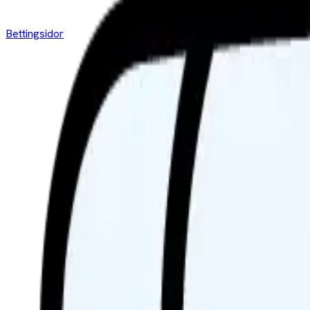
Bettingsidor