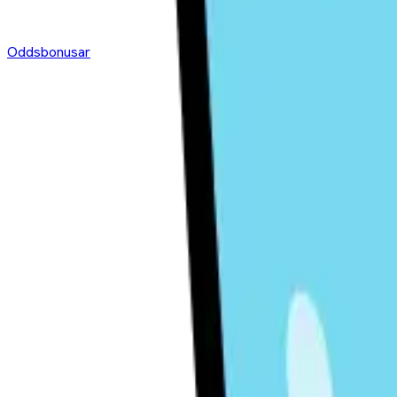
Oddsbonusar