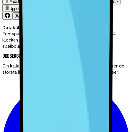
Matchinfo
Odds
Tabell
H2H & Form
Statistik
Uppställning
Skottland
Världsmästerskap — Group C
Inbördes möten
Startelvor
Oddsjamforelse
Lagstatistik
Datakälla
:
Statistik, odds och matchdata levereras av
Skottland
0
Footypulse.org.
Odds senast uppdaterade
:
2026-06-24
#
Lag
M
V
O
F
GM
IM
+/-
P
Uppdaterad
2026-06-24 kl. 23:40
0
Skottland
oavgjorda
(
4-2-3-1
)
Brasilien
(
4-3-3
)
klockan
23:40
.
OddsEkspert är inte associerat med
Brasilien
1
3
2
1
0
7
1
+
6
7
Brasilien
1X2 - Matchresultat
Båda lagen gör mål (BTTS)
Över/Under 2.5 mål
1
Startelva
Brasilien
spelbolagen och garanterar inte oddsets riktighet.
3
Poäng
7
Bookmaker
1
X
2
2
3
2
1
0
6
3
+
3
7
Marocko
25 juni 2026
Skottland
World Cup
Skottland
1
Vinster
2
ODDSEKSPERT
.SE
9.50
4.75
1.30
Spela här
0
-
3
3
3
1
0
2
1
4
-3
3
Skottland
0
Oavgjorda
1
1
A. Gunn
MV
Brasilien
Din källa för fotboll odds, statistik och speltips. Vi täcker de
2
Förluster
0
9.50
4.75
1.30
Spela här
4
3
0
0
3
2
8
-6
0
Haiti
22
N. Patterson
FOR
största ligorna med expertanalyser och oddsjämförelser.
0.3
Mål per match
2.3
1.3
Insläppta mål/match
0.3
18+ Reklam. Spela ansvarsfullt.
13
J. Hendry
FOR
Skottland - Senaste matcher
-3
Målskillnad
+6
26
S. McKenna
FOR
Har du spelproblem? Ring Stodlinjen: 020-81 91 00
F
F
V
V
V
3
A. Robertson
FOR
Spelpaus.se
Stodlinjen.se
Läs mer om ansvarsfullt spelande
25 juni
H
Brasilien
19
L. Ferguson
MF
0
-
3
23
K. McLean
MF
F
20 juni
H
17
B. Doak
MF