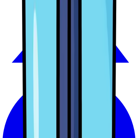
1
-
2
7
V. Júnior
ANG
F
Avbytare
29 juni
H
2
A. Hickey
5
G. Hanley
6
K. Tierney
8
T. Fletcher
9
L. Dykes
10
C. A
Japan
2
É. dos Santos Lourenço da Silva
6
A. Lobo Silva
10
Neymar
12
W. 
2
-
1
V
25 juni
B
Skottland
3
-
0
V
20 juni
H
Haiti
3
-
0
V
14 juni
H
Marocko
1
-
1
O