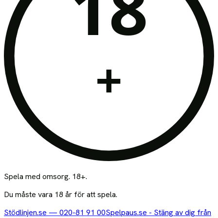
18
+
Spela med omsorg. 18+.
Du måste vara 18 år för att spela.
Stödlinjen.se
—
020-81 91 00
Spelpaus.se - Stäng av dig från