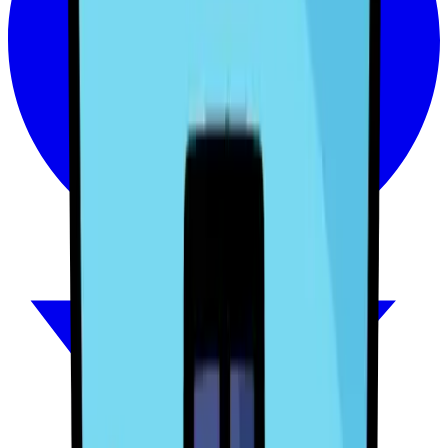
Marocko
4
S. McTominay
MF
0
-
1
F
7
J. McGinn
MF
14 juni
B
Haiti
20
L. Shankland
ANG
1
-
0
Brasilien
V
1
A. Becker
MV
6 juni
B
Bolivia
13
D. da Silva
FOR
4
-
0
4
M. Aoás Corrêa
FOR
V
30 maj
H
3
G. dos Santos Magalhães
FOR
Curaçao
16
D. dos Santos Justino de Melo
FOR
4
-
1
V
8
B. Guimarães Rodriguez Moura
MF
5
C. Casimiro
MF
Brasilien - Senaste matcher
20
L. Tolentino Coelho de Lima
MF
F
V
V
V
O
26
R. Rocha
ANG
5 juli
H
9
M. Carneiro Da Cunha
ANG
Norge