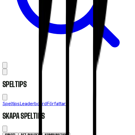
SPELTIPS
Speltips
Leaderboard
Författare
SKAPA SPELTIPS