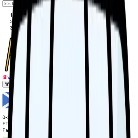
OddsEkspert
›
Världsmästerskap
›
Skottland vs Brasilien
Skottland
vs
Brasilien
–
Världsmästerska
Världsmästerskap
FÖLJ LIGA
Skottland
0
-
3
FT
00:00 Torsdag 25 juni
Hard Rock Stadium
C. Ramos
Palazuelos