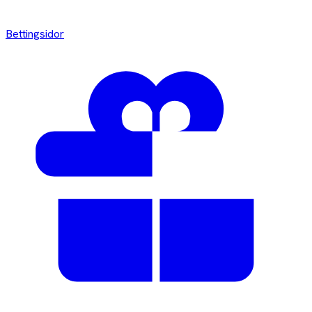
Bettingsidor