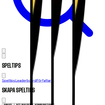
SPELTIPS
Speltips
Leaderboard
Författare
SKAPA SPELTIPS