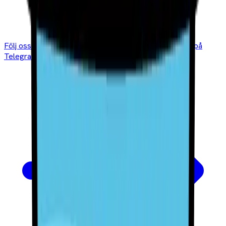
Följ oss på Telegram
Få våra experters speltips direkt på
Telegram och håll dig uppdaterad