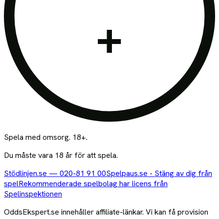
+
Spela med omsorg. 18+.
Du måste vara 18 år för att spela.
Stödlinjen.se
—
020-81 91 00
Spelpaus.se - Stäng av dig från
spel
Rekommenderade spelbolag har licens från
Spelinspektionen
OddsEkspert.se innehåller affiliate-länkar. Vi kan få provision