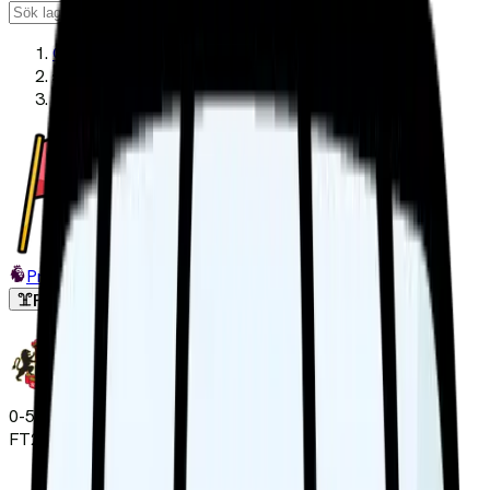
OddsEkspert
›
Premier League
›
Sunderland vs Nottingham Forest
Sunderland
vs
Nottingham Forest
–
Premi
Premier League
FÖLJ LIGA
Sunderland
0
-
5
FT
21:00 Fredag 24 april
Stadium of Light
D. England