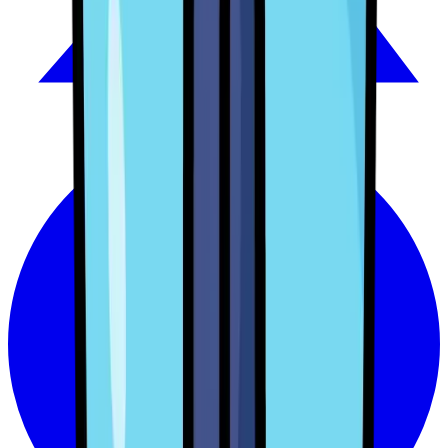
V
20 juni
B
Tyskland
1
-
2
F
15 juni
H
Ecuador
1
-
0
V
4 juni
B
Frankrike
2
-
1
V