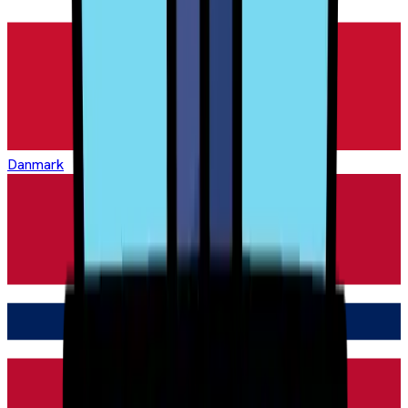
Danmark