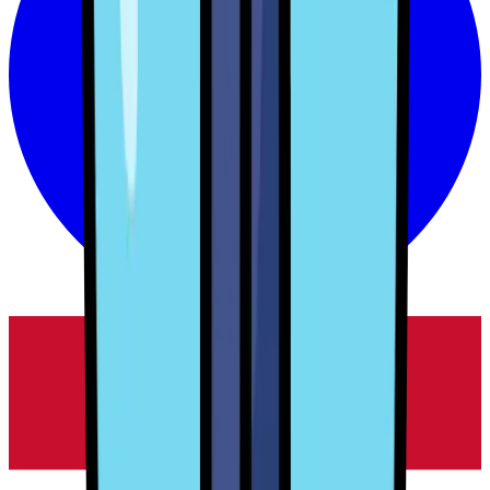
2
-
3
F
23 juli
B
Universitatea Cluj
2
-
2
O