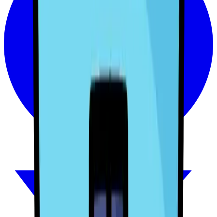
10
15
5
3
7
21
21
0
18
Rosenborg
Viking - Senaste matcher
HH
11
15
5
2
8
16
27
-11
17
Fredrikstad
2
H. Haugen
MF
V
O
V
V
F
12
15
4
3
8
13
21
-8
15
Sandefjord
7
K. Askildsen
MF
1 aug.
B
13
15
4
3
8
17
26
-9
15
KFUM
Start
8
J. Bell
MF
3
-
0
14
15
2
7
6
21
35
-14
13
Aalesund
V
10
Z. Tripić
MF
15
15
3
3
9
13
25
-12
12
Kristiansund
26 juli
B
20
P. Christiansen
ANG
16
16
2
4
10
16
37
-21
10
Aalesund
Start
1
-
1
26
S. Kvia-Egeskog
ANG
O
Brann
22 juli
B
1
M. Dyngeland
MV
Lillestrøm
DR
2
-
1
V
21
D. De Roeve
FOR
18 juli
H
3
F. Pallesen Knudsen
FOR
Sandefjord
2
-
1
23
T. Pedersen
FOR
V
17
J. Soltvedt
FOR
12 juli
B
Sarpsborg 08
16
K. Eriksen
MF