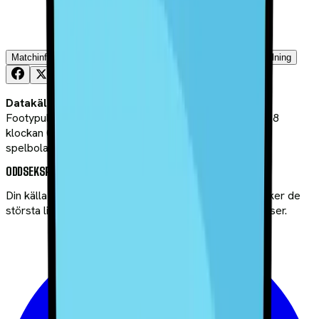
Matchinfo
Odds
Tabell
H2H & Form
Statistik
Uppställning
Viking
Eliteserien
Inbördes möten
Startelvor
Oddsjamforelse
Lagstatistik
Datakälla
:
Statistik, odds och matchdata levereras av
Viking
2
Footypulse.org.
Odds senast uppdaterade
:
2026-04-28
#
Lag
M
V
O
F
GM
IM
+/-
P
Uppdaterad
2026-04-28 kl. 03:01
0
Viking
oavgjorda
(
4-4-2
)
Brann
(
4-3-3
)
klockan
03:01
.
OddsEkspert är inte associerat med
Brann
1
16
12
2
2
41
11
+
30
38
Bodø / Glimt
1X2 - Matchresultat
Båda lagen gör mål (BTTS)
Dubbla chansen
Öve
1
Startelva
Brann
spelbolagen och garanterar inte oddsets riktighet.
37
Poäng
22
Bookmaker
1
X
2
2
15
12
1
2
37
14
+
23
37
Viking
18 apr. 2026
Viking
Eliteserien
Viking
12
Vinster
7
ODDSEKSPERT
.SE
1.78
3.95
3.70
3
ĽB
-
2
3
16
10
4
2
32
17
+
15
34
Tromsø
1
Oavgjorda
1
Brann
Din källa för fotboll odds, statistik och speltips. Vi täcker de
2
30
Förluster
Ľ. Belko
8
MV
1.72
4.25
4.10
4
15
8
1
6
22
18
+
4
25
Lillestrøm
5 okt. 2025
Eliteserien
Viking
största ligorna med expertanalyser och oddsjämförelser.
2.5
HH
Mål per match
2.1
5
15
7
3
5
28
22
+
6
24
3
-
0
Molde
0.9
Insläppta mål/match
1.7
18+ Reklam. Spela ansvarsfullt.
5
H. Heggheim
FOR
Brann
6
16
7
1
8
33
27
+
6
22
+23
Målskillnad
+6
Brann
13 juli 2025
Eliteserien
Brann
6
G. Stensness
FOR
Har du spelproblem? Ring Stodlinjen: 020-81 91 00
7
15
6
4
5
18
19
-1
22
Sarpsborg 08
3
-
1
HF
Viking
8
15
6
3
6
23
26
-3
21
Spelpaus.se
Stodlinjen.se
Läs mer om ansvarsfullt spelande
HamKam
25
H. Falchener
FOR
9
15
6
2
7
22
27
-5
20
Vålerenga
28
K. Haugen
FOR