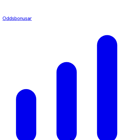
Oddsbonusar