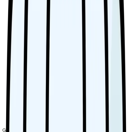
Grundat
1920