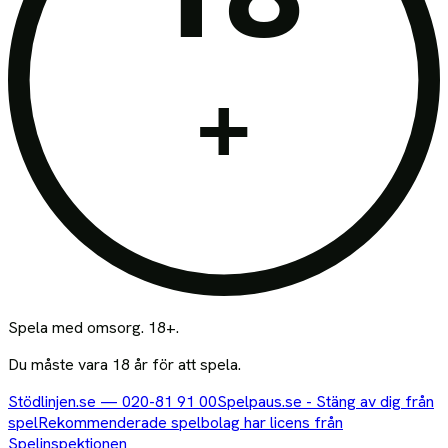
0
-
0
Nigeria
+
Spela med omsorg. 18+.
Du måste vara 18 år för att spela.
Stödlinjen.se
—
020-81 91 00
Spelpaus.se - Stäng av dig från
spel
Rekommenderade spelbolag har licens från
Spelinspektionen