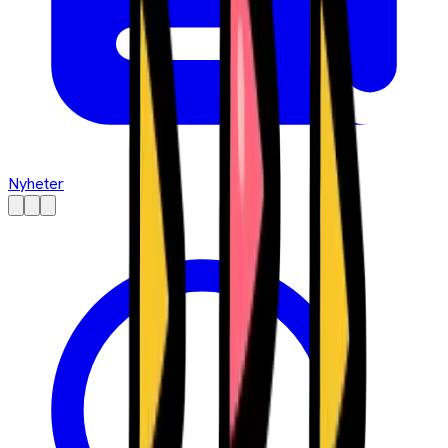
Nyheter