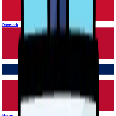
tors 05/06
19
26
Mohammad Reza Azadi
20:15
19
26
Mehdi Limouchi
Qatar
20
31
1
-
0
Danmark
Sardar Azmoun
Iran
21
27
Mohammad Mohebi
tis 29/11
20:00
24
29
Dennis Eckert Ayensa
26
31
Iran
Shahriar Moghanlou
0
-
1
USA
fre 25/11
11:00
Wales
0
-
2
Iran
mån 21/11
14:00
Norge