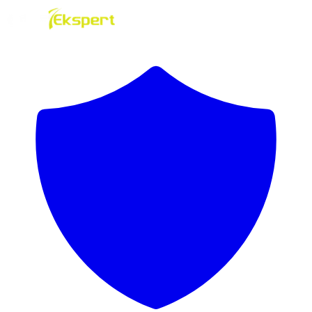
Hoppa till innehåll