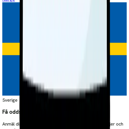
England
6
-
2
Iran
mån 25/06
20:00
Iran
1
-
1
Portugal
ons 20/06
20:00
Iran
0
-
1
Sverige
Spanien
Få oddstips i inkorgen
fre 15/06
17:00
Anmäl dig och få utvalda matchförutsägelser, kampanjer och