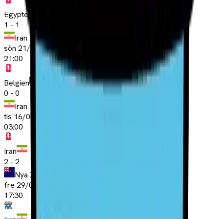
Egypten
1
-
1
Iran
sön 21/06
21:00
Belgien
0
-
0
Iran
tis 16/06
03:00
Iran
2
-
2
Nya Zeeland
fre 29/05
17:30