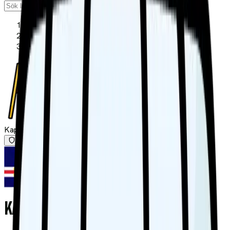
OddsEkspert
›
Lag
›
Kap Verde
Kap Verde
FÖLJ LAG
KAP VERDE