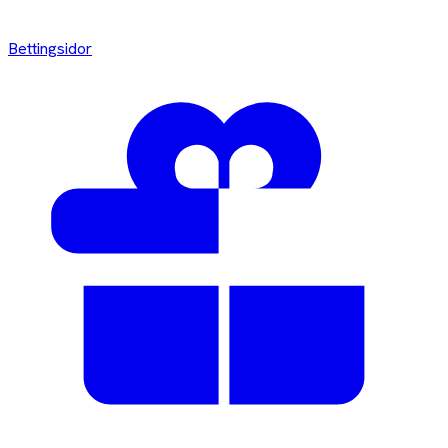
Bettingsidor