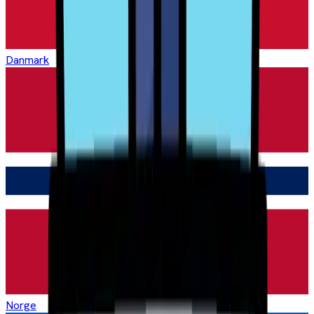
15:00
Libyen
3
-
3
Danmark
Kap Verde
tis 09/09
18:00
Kap Verde
1
-
0
Kamerun
tors 04/09
18:00
Mauritius
0
-
2
Kap Verde
sön 08/06
18:00
Norge