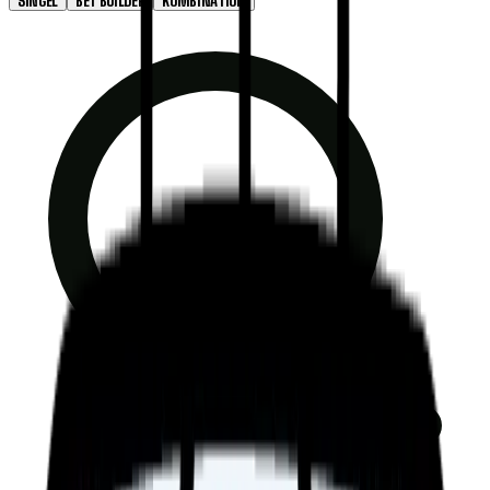
SINGEL
BET BUILDER
KOMBINATION