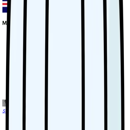
Kap Verde
Matchens händelser
Maxi Araújo 44'
Agustín Canobbio 45+6'
Kevin Lenini 21'
Hélio Varela 61'
Rodrigo Bentancur 20'
Mathías Olivera 58'
Sidny Lopes Cabral 5'
Diney Borges 90+3'
Steffen Fonvig
Chefredaktör & Sportanalytiker