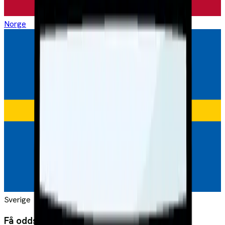
Norge
Sverige
Få oddstips i inkorgen