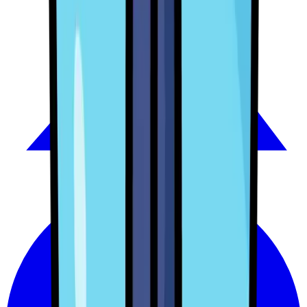
11
G. Mendes Rodrigues
MF
Argentina
2
-
3
9
G. Benchimol Tavares
ANG
F
Avbytare
27 juni
H
1
S. Rochet Álvarez
2
J. Giménez de Vargas
7
D. De La Cruz Arco
Saudiarabien
2
I. dos Santos Tavares
5
L. Costa
7
J. Borges Cabral
8
J. Moreira 
0
-
0
O
22 juni
B
Uruguay
2
-
2
O
15 juni
B
Spanien
0
-
0
O
6 juni
H
Bermuda
3
-
0
V