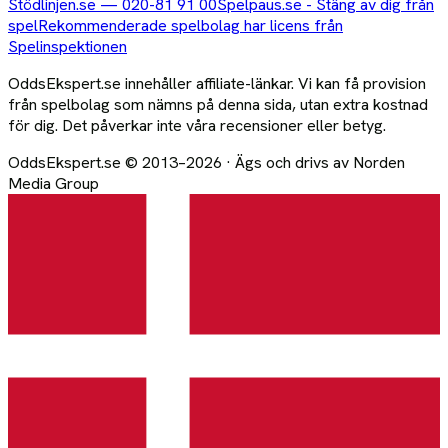
Stödlinjen.se
—
020-81 91 00
Spelpaus.se - Stäng av dig från
spel
Rekommenderade spelbolag har licens från
Spelinspektionen
OddsEkspert.se innehåller affiliate-länkar. Vi kan få provision
från spelbolag som nämns på denna sida, utan extra kostnad
för dig. Det påverkar inte våra recensioner eller betyg.
OddsEkspert
.se
© 2013–
2026
·
Ägs och drivs av
Norden
Media Group