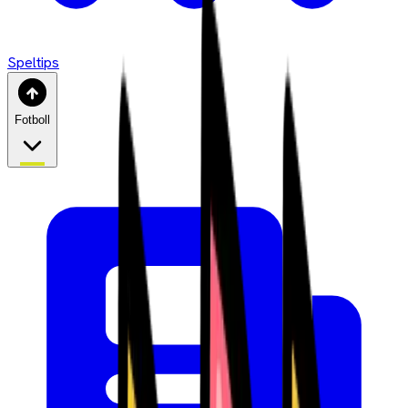
Speltips
Fotboll