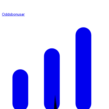
Oddsbonusar