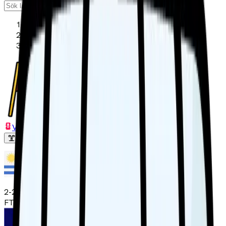
OddsEkspert
›
Världsmästerskap
›
Uruguay vs Kap Verde
Uruguay
vs
Kap Verde
–
Världsmästerska
Världsmästerskap
FÖLJ LIGA
Uruguay
2
-
2
FT
00:00 Måndag 22 juni
Hard Rock Stadium
E. Eskås