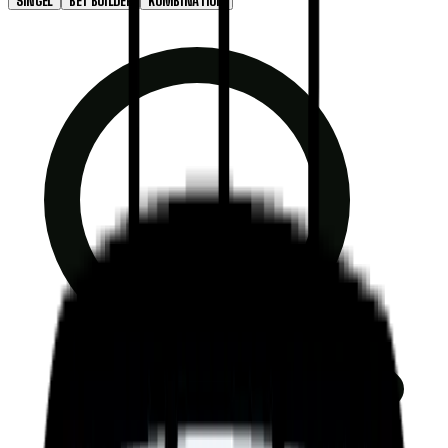
SINGEL
BET BUILDER
KOMBINATION