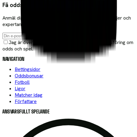
VfL Wolfsburg
Få oddstips i inkorgen
lör 07/02
15:30
Anmäl dig och få utvalda matchförutsägelser, kampanjer och
expertanalyser direkt till din mejl.
VfL Wolfsburg
1
-
2
Anmäl
Jag är över 18 år och godkänner att få marknadsföring om
Borussia Dortmund
odds och spel.
fre 30/01
20:30
NAVIGATION
Bettingsidor
FC Köln
Oddsbonusar
1
-
0
Fotboll
VfL Wolfsburg
Ligor
lör 24/01
Matcher idag
15:30
Författare
ANSVARSFULLT SPELANDE
FSV Mainz 05
3
-
1
VfL Wolfsburg
lör 17/01