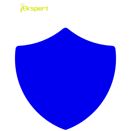
Hoppa till innehåll