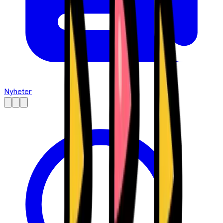
Nyheter