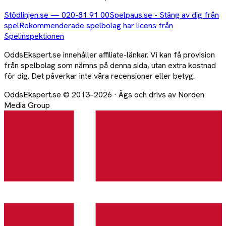
Stödlinjen.se
—
020-81 91 00
Spelpaus.se - Stäng av dig från
VfL Wolfsburg
spel
Rekommenderade spelbolag har licens från
3
-
4
Spelinspektionen
SC Freiburg
lör 13/12
OddsEkspert.se innehåller affiliate-länkar. Vi kan få provision
15:30
från spelbolag som nämns på denna sida, utan extra kostnad
för dig. Det påverkar inte våra recensioner eller betyg.
Borussia Mönchengladbach
OddsEkspert
.se
© 2013–
2026
·
Ägs och drivs av
Norden
1
-
3
Media Group
VfL Wolfsburg
lör 06/12
15:30
VfL Wolfsburg
3
-
1
FC Union Berlin
sön 30/11
17:30