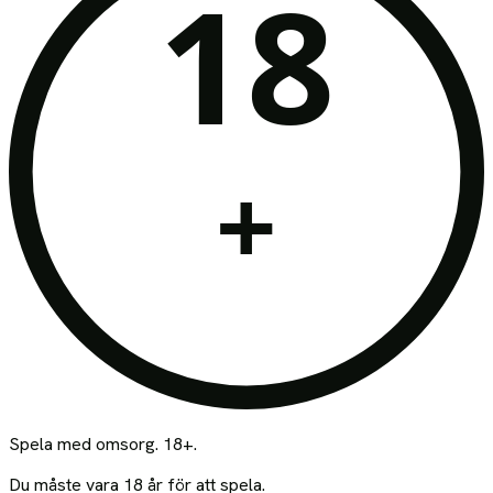
18
15:30
VfL Wolfsburg
1
-
1
Heidenheim
ons 14/01
+
18:30
VfL Wolfsburg
2
-
1
St. Pauli
sön 11/01
17:30
FC Bayern München
8
-
1
VfL Wolfsburg
Spela med omsorg. 18+.
lör 20/12
15:30
Du måste vara 18 år för att spela.