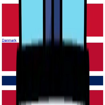
Bayer 04 Leverkusen
37
28
Elvis Rexhbecaj
6
-
3
EG
VfL Wolfsburg
38
20
lör 21/03
Eryk Grzywacz
15:30
-
23
Aster Vranckx
VfL Wolfsburg
Anfallare
0
-
1
Danmark
Werder Bremen
#
Spelare
Nationalitet
Ålder
lör 14/03
15:30
7
21
Kento Shiogai
9
26
TSG Hoffenheim
Mohamed Amoura
1
-
1
11
20
Adam Daghim
VfL Wolfsburg
lör 07/03
11
28
Fabian Reese
15:30
17
21
Dzenan Pejcinovic
VfL Wolfsburg