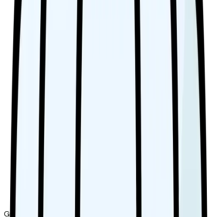
Grundat
1945