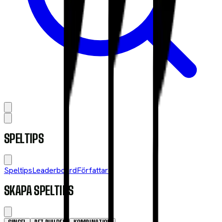
SPELTIPS
Speltips
Leaderboard
Författare
SKAPA SPELTIPS