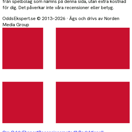
från spelbolag som nämns på denna sida, utan extra kostnad
för dig. Det påverkar inte våra recensioner eller betyg.
OddsEkspert
.se
© 2013–
2026
·
Ägs och drivs av
Norden
Media Group