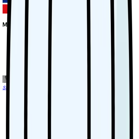
Norge
Matchens händelser
Neymar (str.) 90+10'
Erling Haaland 79'
Erling Haaland 90'
Neymar 90+6'
Steffen Fonvig
Chefredaktör & Sportanalytiker