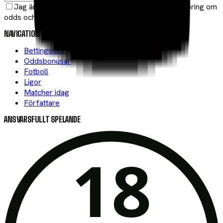
Jag är över 18 år och godkänner att få marknadsföring om
odds och spel.
NAVIGATION
Bettingsidor
Oddsbonusar
Fotboll
Ligor
Matcher idag
Författare
ANSVARSFULLT SPELANDE
18