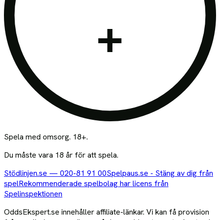
+
Spela med omsorg. 18+.
Du måste vara 18 år för att spela.
Stödlinjen.se
—
020-81 91 00
Spelpaus.se - Stäng av dig från
spel
Rekommenderade spelbolag har licens från
Spelinspektionen
OddsEkspert.se innehåller affiliate-länkar. Vi kan få provision