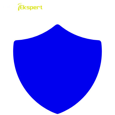
Hoppa till innehåll