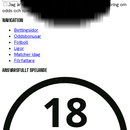
Jag är över 18 år och godkänner att få marknadsföring om
odds och spel.
NAVIGATION
Bettingsidor
Oddsbonusar
Fotboll
Ligor
Matcher idag
Författare
ANSVARSFULLT SPELANDE
18