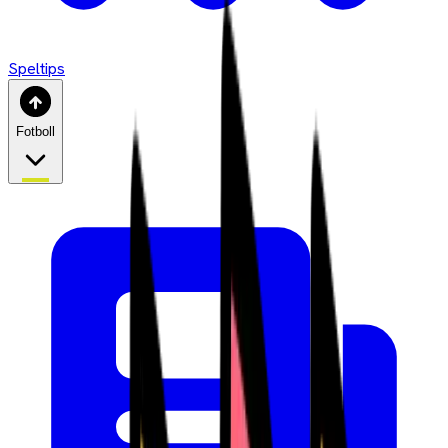
Speltips
Fotboll