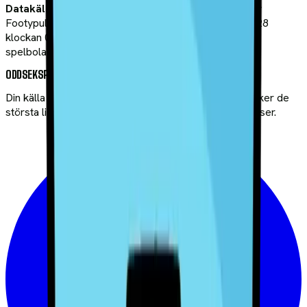
Lagstatistik
Datakälla
:
Statistik, odds och matchdata levereras av
Celta de Vigo
0
Footypulse.org.
Odds senast uppdaterade
:
2026-04-28
#
Lag
M
V
O
F
GM
IM
+/-
P
Uppdaterad
2026-04-28 kl. 03:07
0
Celta de Vigo
oavgjorda
(
4-1-4-1
)
SC Freiburg
(
4-2-3-1
)
klockan
03:07
.
OddsEkspert är inte associerat med
SC Freiburg
1
8
7
0
1
18
5
+
13
21
Olympique Lyonnais
1X2 - Matchresultat
Båda lagen gör mål (BTTS)
Över/Under 3.5 mål
2
Startelva
SC Freiburg
spelbolagen och garanterar inte oddsets riktighet.
13
Poäng
17
Bookmaker
1
X
2
2
8
7
0
1
14
6
+
8
21
Aston Villa
16 apr. 2026
Celta de Vigo
Europa League
Celta de Vigo
4
Vinster
5
ODDSEKSPERT
.SE
1.83
3.65
4.20
1
-
3
3
8
6
1
1
18
8
+
10
19
FC Midtjylland
1
Oavgjorda
2
13
I. Radu
MV
SC Freiburg
Din källa för fotboll odds, statistik och speltips. Vi täcker de
3
Förluster
1
4
8
5
2
1
13
7
+
6
17
Real Betis
9 apr. 2026
Europa League
SC Freiburg
18+ Reklam. Spela ansvarsfullt.
32
J. Rodríguez Galiano
FOR
största ligorna med expertanalyser och oddsjämförelser.
1.9
Mål per match
1.3
5
8
5
2
1
13
7
+
6
17
3
-
0
Porto
1.4
Insläppta mål/match
0.5
4
J. Aidoo
FOR
Har du spelproblem? Ring Stodlinjen: 020-81 91 00
Celta de Vigo
6
8
5
2
1
11
5
+
6
17
+4
Målskillnad
+6
Sporting Braga
29
Y. Lago Amil
FOR
Spelpaus.se
Stodlinjen.se
Läs mer om ansvarsfullt spelande
7
8
5
2
1
10
4
+
6
17
SC Freiburg
20
M. Alonso Mendoza
FOR
Celta de Vigo - Senaste matcher
8
8
5
1
2
13
6
+
7
16
Roma
3
Ó. Mingueza García
FOR
9
8
5
1
2
11
7
+
4
16
Genk
V
O
V
O
V
10
8
4
3
1
14
7
+
7
15
Bologna
15
M. Vecino Falero
MF
5 aug.
B
Sassuolo
11
8
5
0
3
15
9
+
6
15
VfB Stuttgart
17
J. Rueda García
MF
4
-
1
12
8
4
3
1
12
11
+
1
15
Ferencvárosi
5
S. Carreira Vilariño
MF
V
13
8
4
2
2
15
7
+
8
14
Nottingham Forest
29 juli
H
30
F. López González
MF
Academico Viseu
14
8
3
5
0
8
3
+
5
14
Viktoria Plzeň