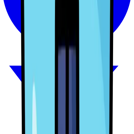
2
-
2
6
Ilaix Moriba
MF
15
8
4
2
2
7
6
+
1
14
Crvena Zvezda
O
8
F. López González
ANG
16
8
4
1
3
15
11
+
4
13
25 juli
H
Celta de Vigo
Sporting Gijón
9
F. Jutlgà Blanc
MF
17
8
3
3
2
17
14
+
3
12
PAOK
1
-
0
18
8
4
0
4
12
9
+
3
12
7
B. Iglesias Quintas
LOSC Lille
ANG
V
18 juli
B
19
8
3
3
2
10
7
+
3
12
Fenerbahçe
19
W. Swedberg
ANG
Sporting Braga
SC Freiburg
20
8
3
3
2
11
9
+
2
12
Panathinaikos
2
-
2
21
8
3
2
3
13
15
-2
11
1
N. Atubolu
Celtic
MV
O
23 maj
H
22
8
3
1
4
12
15
-3
10
Ludogorets
17
L. Kübler
FOR
Sevilla
23
8
3
1
4
12
16
-4
10
Dinamo Zagreb
1
-
0
29
P. Treu
FOR
V
24
8
2
3
3
9
11
-2
9
Brann
28
M. Ginter
FOR
25
8
3
0
5
10
16
-6
9
Young Boys
3
P. Lienhart
FOR
26
8
2
1
5
5
11
-6
7
Sturm Graz
SC Freiburg - Senaste matcher
33
J. Makengo
FOR
27
8
2
1
5
9
16
-7
7
FCSB
F
V
F
V
O
8
M. Eggestein
MF
28
8
2
1
5
6
14
-8
7
Go Ahead Eagles
20 maj
H
29
8
2
0
6
11
15
-4
6
44
J. Manzambi
MF
Feyenoord
Aston Villa