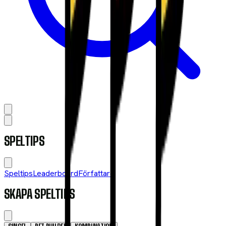
SPELTIPS
Speltips
Leaderboard
Författare
SKAPA SPELTIPS