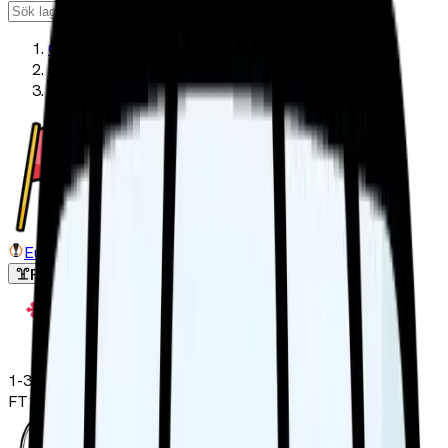
OddsEkspert
›
Europa League
›
Celta de Vigo vs SC Freiburg
Celta de Vigo
vs
SC Freiburg
–
Europa Le
Europa League
FÖLJ LIGA
Celta de Vigo
1
-
3
FT
18:45 Torsdag 16 april
Estadio de Balaídos
A. Taylor