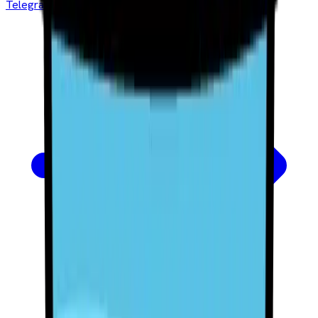
Telegram och håll dig uppdaterad