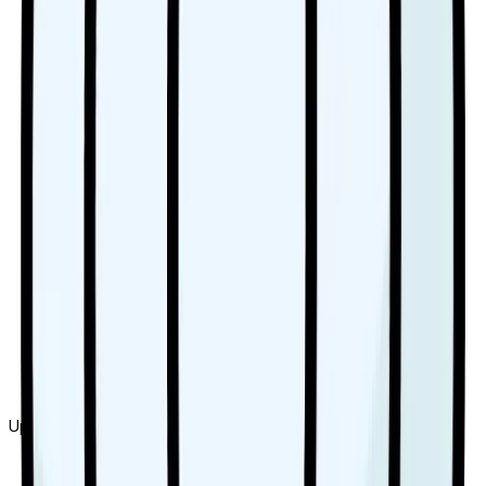
Uppdaterad
2026-08-06