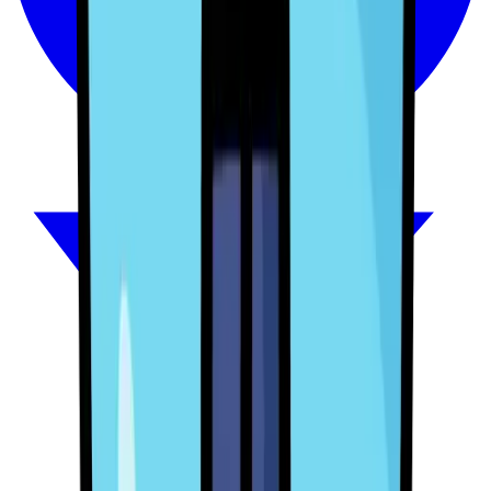
30 juli
B
42
L. Karl
MF
16
33
6
8
19
42
68
-26
26
Rottach-Egern
VfL Wolfsburg
15
-
0
10
J. Musiala
MF
17
33
6
8
19
41
70
-29
26
Heidenheim
V
18
33
6
8
19
28
57
-29
26
11
St. Pauli
N. Jackson
ANG
25 juli
B
Wehen Wiesbaden
14
L. Díaz Marulanda
MF
1
-
2
9
H. Kane
ANG
F
FC Köln
23 maj
H
VfB Stuttgart
1
M. Schwäbe
MV
3
-
0
V
28
S. Sebulonsen
FOR
16 maj
H
2
J. Schmied
FOR
FC Köln
5
-
1
2
J. Schmied
FOR
V
22
J. Simpson-Pusey
FOR
39
C. Özkacar
FOR
FC Köln - Senaste matcher
37
L. Maina
MF
O
V
F
F
O
39
C. Özkacar
FOR
31 juli
H