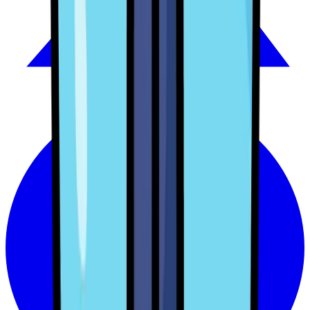
18
Í. Jóhannesson
MF
Hertha BSC
2
-
2
32
K. Hansen
FOR
O
23 juli
B
5
T. Krauß
MF
Bergisch Gladbach
16
J. Kamiński
MF
8
-
0
V
6
E. Martel
MF
16 maj
B
29
J. Thielmann
ANG
FC Bayern München
1
-
5
37
L. Maina
ANG
F
17
A. Castro-Montes
MF
10 maj
H
Heidenheim
30
M. Bülter
ANG
1
-
3
F
13
S. El Mala
ANG
2 maj
B
Avbytare
FC Union Berlin
11
N. Jackson
17
M. Olise
21
H. Ito
22
R. Guerreiro
26
S. Ulreich
39
B
2
-
2
7
G. Waldschmidt
11
F. Kainz
18
Í. Jóhannesson
20
R. Zieler
27
F. C
O