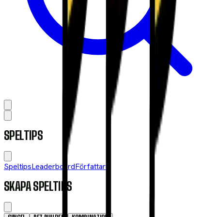
SPELTIPS
Speltips
Leaderboard
Författare
SKAPA SPELTIPS