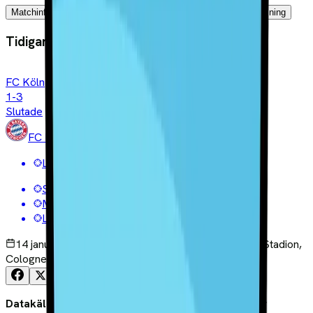
Matchinfo
Odds
Tabell
H2H & Form
Statistik
Uppställning
Tidigare möte i säsongen
FC Köln
1
-
3
Slutade
FC Bayern München
Linton Maina 41'
Serge Gnabry 45+5'
Min-jae Kim 71'
Lennart Karl 84'
14 januari 2026 · 20:30
Bundesliga
RheinEnergieStadion
,
Cologne
FC Bayern München
Bundesliga
Inbördes möten
Startelvor
Oddsjamforelse
Lagstatistik
Datakälla
:
Statistik, odds och matchdata levereras av