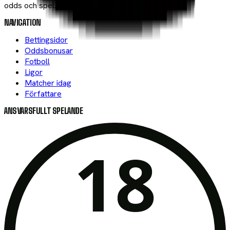
odds och spel.
NAVIGATION
Bettingsidor
Oddsbonusar
Fotboll
Ligor
Matcher idag
Författare
ANSVARSFULLT SPELANDE
18