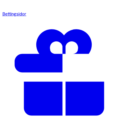
Bettingsidor