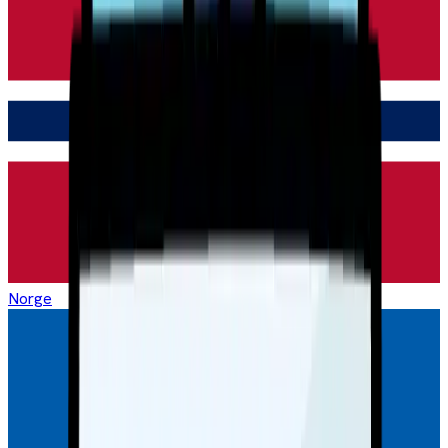
Norge