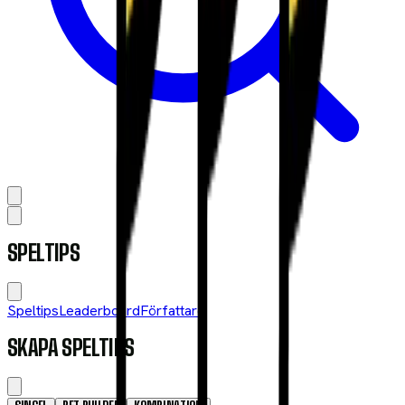
SPELTIPS
Speltips
Leaderboard
Författare
SKAPA SPELTIPS