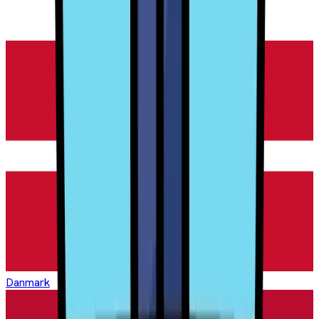
22
H. Mkhitaryan
MF
30
C. Zopalato Neves
MF
30
C. Zopalato Neves
MF
32
F. Dimarco
MF
9
M. Thuram
ANG
9
M. Thuram
ANG
10
L. Martínez
ANG
10
L. Martínez
ANG
Avbytare
2
S. Gigot
4
P. Gabarrón Gil
17
N. Varela Tavares
18
G. Isaksen
19
B.
1
Y. Sommer
2
D. Dumfries
6
S. de Vrij
7
P. Zieliński
11
L. Tomaz de 
Danmark