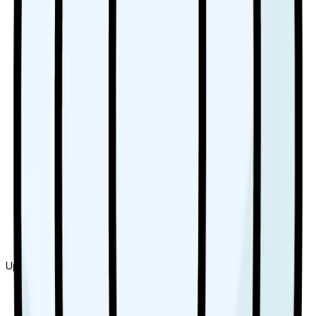
Uppdaterad
2026-08-08