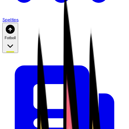
Speltips
Fotboll