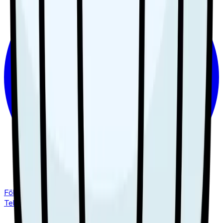
Följ oss på Telegram
Få våra experters speltips direkt på
Telegram och håll dig uppdaterad