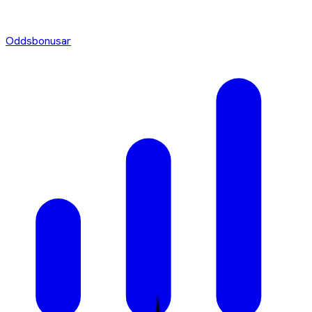
Oddsbonusar