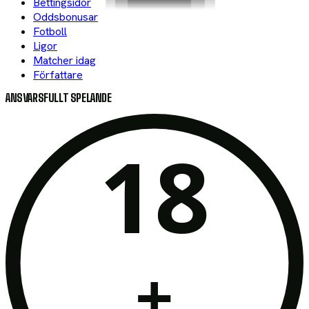
Bettingsidor
Oddsbonusar
Fotboll
Ligor
Matcher idag
Författare
ANSVARSFULLT SPELANDE
18
+