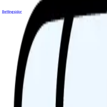
Bettingsidor