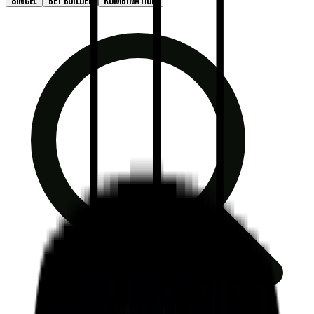
SINGEL
BET BUILDER
KOMBINATION