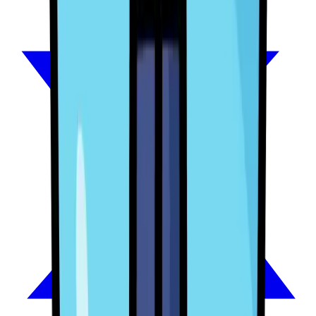
Mamelodi Sundowns
49
Y. Diomande
ANG
1
-
3
St. Pauli
F
16 maj
B
22
N. Vasilj
MV
SC Freiburg
TA
1
-
4
15
T. Ando
FOR
F
5
H. Wahl
FOR
8
E. Smith
FOR
St. Pauli - Senaste matcher
3
K. Mets
FOR
O
F
F
V
F
1 aug.
H
21
L. Ritzka
FOR
Deportivo La Coruña
11
A. Pyrka
MF
2
-
2
O
24
C. Metcalfe
MF
24 juli
B
7
J. Irvine
MF
AFC Bournemouth
1
-
4
16
J. Fujita
MF
F
23
L. Oppie
FOR
19 juli
B