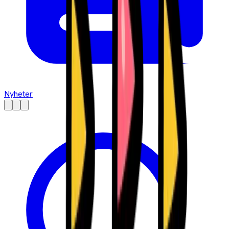
Nyheter