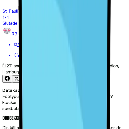
St. Pauli
1
-
1
Slutade
RB Leipzig
Martijn Kaars (str.) 90+3'
Yan Diomande 66'
27 januari 2026 · 20:30
Bundesliga
Millerntor-Stadion
,
Hamburg
RB Leipzig
Bundesliga
Inbördes möten
Startelvor
Oddsjamforelse
Lagstatistik
Datakälla
:
Statistik, odds och matchdata levereras av
RB Leipzig
1
Footypulse.org.
Odds senast uppdaterade
:
2026-05-09
#
Lag
M
V
O
F
GM
IM
+/-
P
Uppdaterad
2026-05-09 kl. 15:12
1
RB Leipzig
oavgjorda
(
4-3-3
)
St. Pauli
(
3-5-2
)
klockan
15:12
.
OddsEkspert är inte associerat med
St. Pauli
1
33
27
5
1
117
35
+
82
86
FC Bayern München
1X2 - Matchresultat
Båda lagen gör mål (BTTS)
Över/Under 3.5 mål
0
Startelva
St. Pauli
spelbolagen och garanterar inte oddsets riktighet.
65
Poäng
26
Bookmaker
1
X
2
2
33
21
7
5
68
34
+
34
70
Borussia Dortmund
9 maj 2026
RB Leipzig
Bundesliga
RB Leipzig
20
Vinster
6
ODDSEKSPERT
.SE
1.28
5.75
9.50
2
-
1
3
33
20
5
8
65
43
+
22
65
RB Leipzig
5
Oavgjorda
8
26
M. Vandevoordt
MV
St. Pauli
Din källa för fotboll odds, statistik och speltips. Vi täcker de
8
Förluster
19