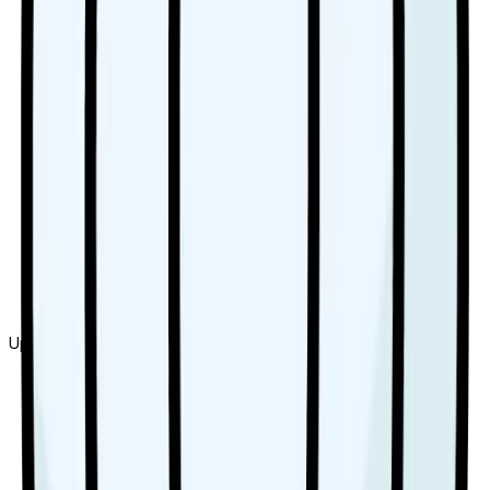
Uppdaterad
2026-08-08