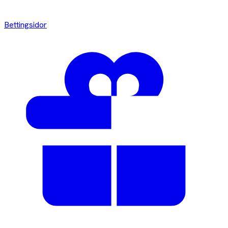
Bettingsidor