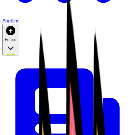
Speltips
Fotboll