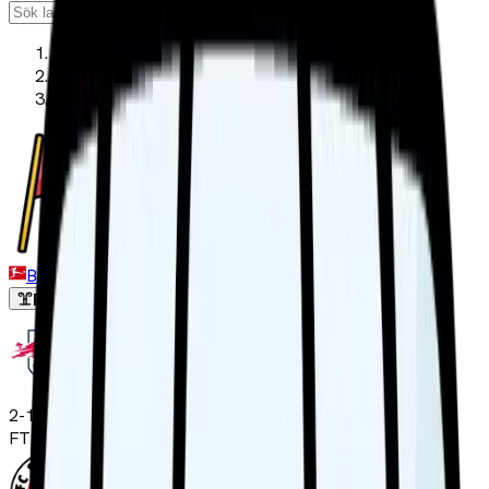
OddsEkspert
›
Bundesliga
›
RB Leipzig vs St. Pauli
RB Leipzig
vs
St. Pauli
–
Bundesliga
Bundesliga
FÖLJ LIGA
RB Leipzig
2
-
1
FT
15:30 Lördag 9 maj
Red Bull Arena
B. Brand