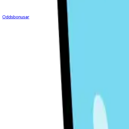
Oddsbonusar