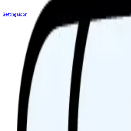
Bettingsidor