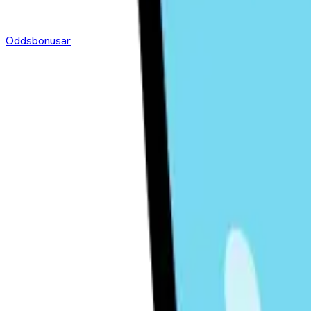
Oddsbonusar