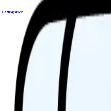
Bettingsidor