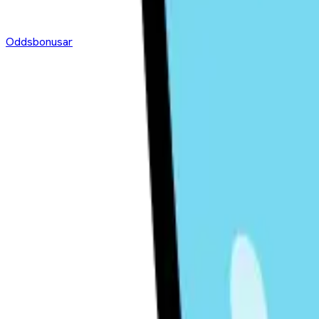
Oddsbonusar