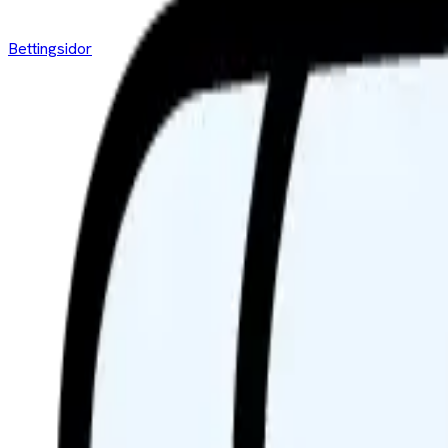
Bettingsidor