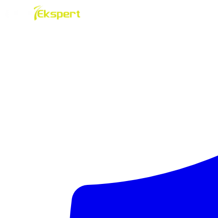
Hoppa till innehåll