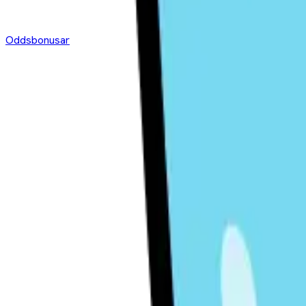
Oddsbonusar