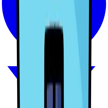
22
A. Fayzullayev
ANG
F
18 juni
H
11
O. Urunov
ANG
Colombia
14
E. Shomurodov
ANG
1
-
3
Colombia
F
8 juni
B
12
C. Vargas Gil
MV
Nederländerna
1
-
2
2
D. Muñoz Mejía
FOR
F
23
D. Sánchez Mina
FOR
2 juni
B
Kanada
3
J. Lucumí Bonilla
FOR
0
-
2
17
J. Mojica Palacio
FOR
F
14
G. Puerta Molano
MF
16
J. Lerma Solís
MF
Colombia - Senaste matcher
11
J. Arias Andrade
MF
O
V
O
V
V
10
J. Rodríguez Rubio
ANG
7 juli
B
Schweiz
25
L. Suárez Charris
ANG
0
-
0