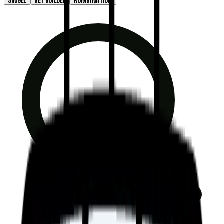
SINGEL
BET BUILDER
KOMBINATION