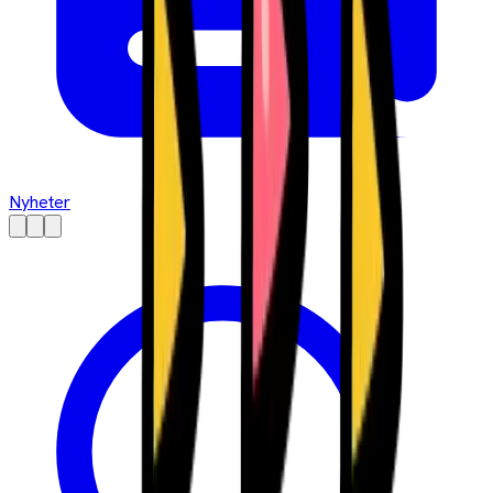
Nyheter