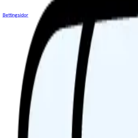
Bettingsidor