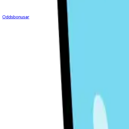
Oddsbonusar