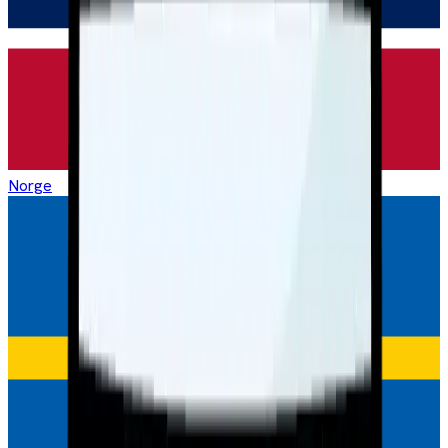
Västerås SK
Örgryte
sön 22/11
lör 11/04
01:00
15:00
Örgryte
Mjällby
vs
0
-
2
Kalmar
Örgryte
sön 29/11
sön 05/04
01:00
16:30
Norge
Degerfors
Örgryte
vs
1
-
1
Örgryte
Malmö FF