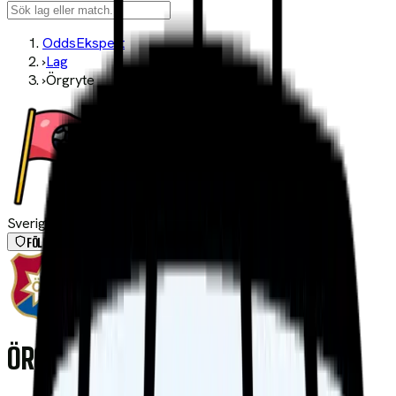
OddsEkspert
›
Lag
›
Örgryte
Sverige
FÖLJ LAG
ÖRGRYTE