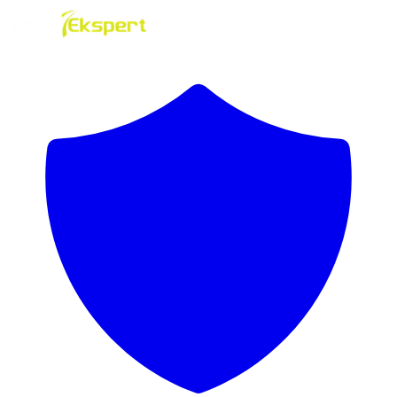
Hoppa till innehåll