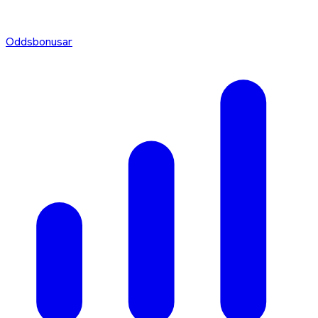
Oddsbonusar