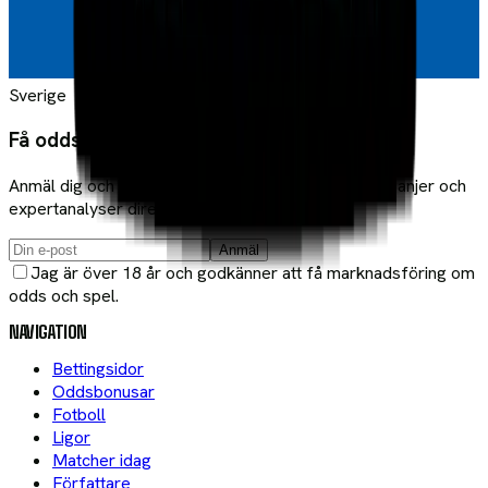
Sverige
Få oddstips i inkorgen
Anmäl dig och få utvalda matchförutsägelser, kampanjer och
expertanalyser direkt till din mejl.
Anmäl
Jag är över 18 år och godkänner att få marknadsföring om
odds och spel.
NAVIGATION
Bettingsidor
Oddsbonusar
Fotboll
Ligor
Matcher idag
Författare