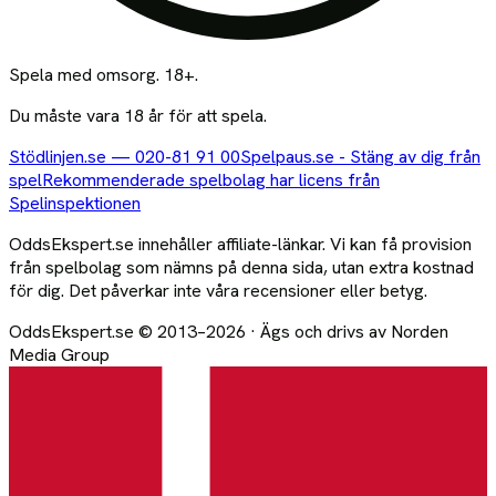
Spela med omsorg. 18+.
Du måste vara 18 år för att spela.
Stödlinjen.se
—
020-81 91 00
Spelpaus.se - Stäng av dig från
spel
Rekommenderade spelbolag har licens från
Spelinspektionen
OddsEkspert.se innehåller affiliate-länkar. Vi kan få provision
från spelbolag som nämns på denna sida, utan extra kostnad
för dig. Det påverkar inte våra recensioner eller betyg.
OddsEkspert
.se
© 2013–
2026
·
Ägs och drivs av
Norden
Media Group