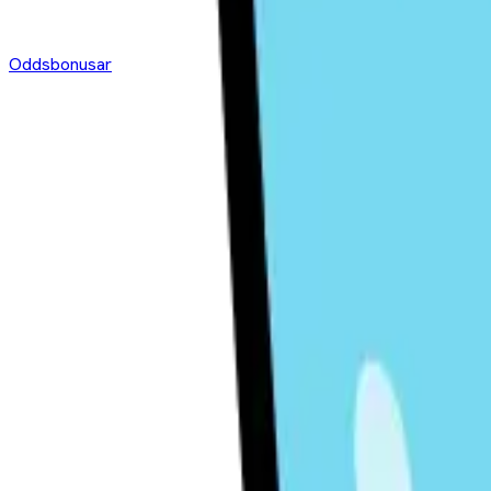
Oddsbonusar