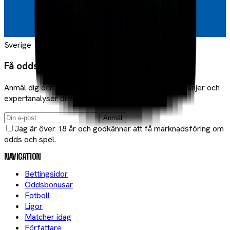
Sverige
Få oddstips i inkorgen
Anmäl dig och få utvalda matchförutsägelser, kampanjer och
expertanalyser direkt till din mejl.
Anmäl
Jag är över 18 år och godkänner att få marknadsföring om
odds och spel.
NAVIGATION
Bettingsidor
Oddsbonusar
Fotboll
Ligor
Matcher idag
Författare