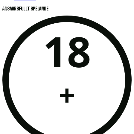
ANSVARSFULLT SPELANDE
18
+