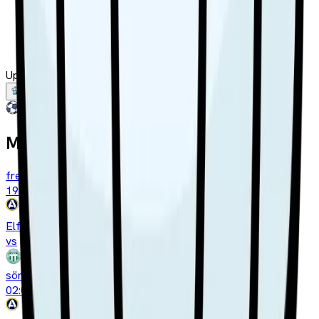
Uppdaterad
2026-08-09
Översikt
Trupp
Matcher
Resultat
Statistik
Matcher
fre 14/08
19:00
Elfsborg
vs
Västerås SK
sön 23/08
02:00