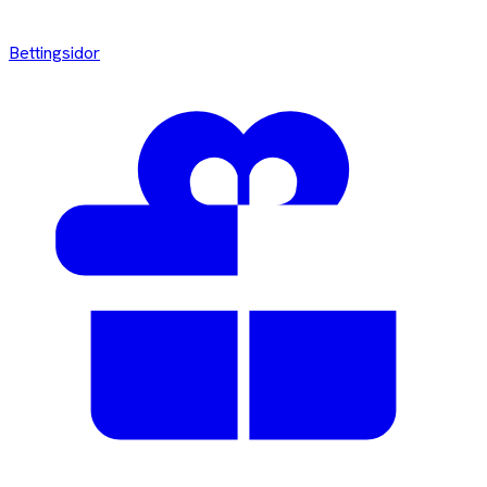
Bettingsidor