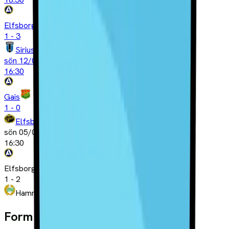
Elfsborg
1
-
3
Sirius
sön 12/07
16:30
Gais
1
-
0
Elfsborg
sön 05/07
16:30
Elfsborg
1
-
2
Hammarby
Form