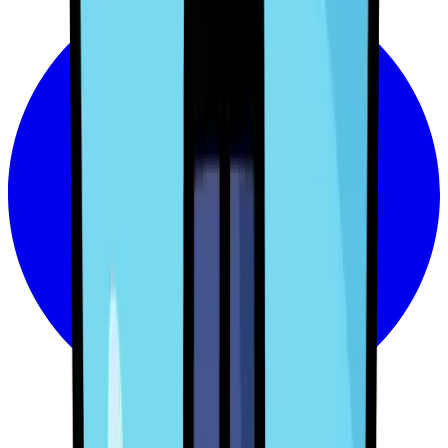
19:00
17:30
Senaste 10
#
Spelare
Nationalitet
Ålder
Elfsborg
Mjällby
SE
W
W
L
L
L
D
D
D
D
W
1
20
vs
0
-
1
Senaste 10
Simon Eriksson
Västerås SK
Elfsborg
Matcher spelade
:
10
TE
sön 23/08
sön 26/07
1
29
Tim Erlandsson
02:00
16:30
Mål
31
29
Isak Pettersson
Gjorda (snitt)
1.20
IFK Göteborg
Malmö FF
Insläppta (snitt)
1.20
MU
vs
1
-
2
-
24
Totalt (snitt)
2.40
Melker Uppenberg
Elfsborg
Elfsborg
sön 30/08
sön 19/07
Over/Under
-
21
Theo Sander
02:00
16:30
Over 0.5
100%
Försvarare
Elfsborg
Elfsborg
Over 1.5
80%
vs
1
-
3
Over 2.5
40%
#
Spelare
Nationalitet
Ålder
Over 3.5
20%
Degerfors
Sirius
RM
sön 06/09
sön 12/07
2
20
Båda lagen gör mål
02:00
16:30
Rufai Mohammed