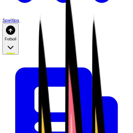
Speltips
Fotboll