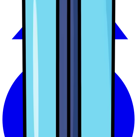
O
O
V
F
F
20
A. Svanbäck
MF
1 aug.
H
Kalmar
8
S. Andersen
MF
1
-
1
O
9
G. Lindgren
ANG
27 juli
H
Avbytare
AIK
11
D. Vukojevic
12
E. Lindell
17
A. Taranis
19
Alexander Lindgren
21
0
-
0
3
J. Hammar
7
S. Ngabo
12
F. Öhman
14
J. Agbonifo
16
P. Dahbo
18
O
19 juli
B
Halmstad
2
-
0
V
11 juli
B
Örgryte
3
-
4
F
6 juli
H
Djurgården
2
-
4
F