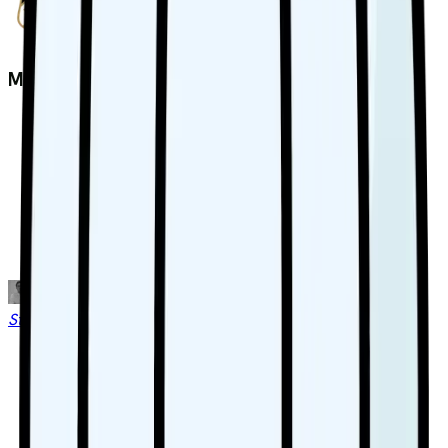
Häcken
Matchens händelser
Arman Taranis 84'
Silas Andersen (str.) 19'
Gideon Yaw 28'
Brice Wembangomo 45+4'
G. Lindgren 73'
Steffen Fonvig
Chefredaktör & Sportanalytiker