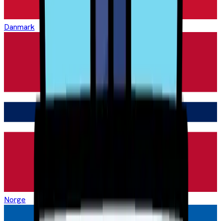
Danmark
Norge