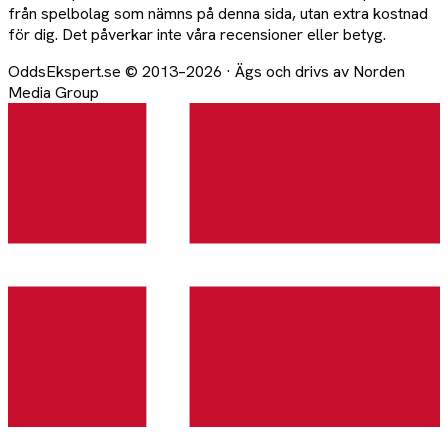
från spelbolag som nämns på denna sida, utan extra kostnad
för dig. Det påverkar inte våra recensioner eller betyg.
OddsEkspert
.se
© 2013–
2026
·
Ägs och drivs av
Norden
Media Group