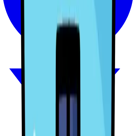
F
15
15
2
4
9
12
26
-14
10
Degerfors
10
M. Rafferty
MF
25 juli
H
16
15
1
4
10
11
31
-20
7
Djurgården
Halmstad
20
E. Barsoum
MF
0
-
1
LF
F
14
L. Fritzson
ANG
19 juli
B
Häcken
Hammarby
0
-
4
1
A. Linde
MV
F
5
B. Wembangomo
FOR
12 juli
B
HH
Västerås SK
0
-
2
13
H. Hilvenius
FOR
F
22
F. Helander
FOR
4 juli
H
Malmö FF
21
A. Lundqvist
FOR
0
-
1
AD
F
6
Abdoulaye Doumbia
MF
10
M. Rygaard Jensen
MF
Häcken - Senaste matcher
11
J. Lindberg
MF
AS