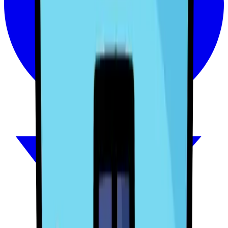
13
S. Sørløkk
MF
13
15
4
3
8
17
26
-9
15
KFUM
F
OØ
17 juli
B
14
15
2
7
6
21
35
-14
13
Aalesund
Bodø / Glimt
20
O. Øhlenschlæger
ANG
15
15
3
3
9
13
25
-12
12
Kristiansund
0
-
1
HS
16
16
2
4
10
16
37
-21
10
F
Start
23
H. Skogvold
ANG
11 juli
H
7
B. Thoresen Faraas
ANG
Lillestrøm
SL
0
-
2
F
9
S. Laghzaoui
ANG
29 maj
H
Start
Start
1
J. Larsen
MV
2
-
1
V
29
E. Reitan
FOR
5
O. Jebali
FOR
Start - Senaste matcher
6
J. Norheim
FOR
3
A. Ujkani
FOR
F
V
F
F
F
TS
1 aug.
H
Viking
16
T. Strannegard
FOR
0
-
3