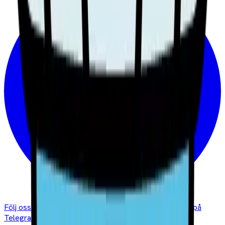
Följ oss på Telegram
Få våra experters speltips direkt på
Telegram och håll dig uppdaterad