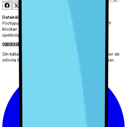
Fredrikstad
Eliteserien
Inbördes möten
Startelvor
Oddsjamforelse
Lagstatistik
Datakälla
:
Statistik, odds och matchdata levereras av
Fredrikstad
1
Footypulse.org.
Odds senast uppdaterade
:
2026-05-29
#
Lag
M
V
O
F
GM
IM
+/-
P
Uppdaterad
2026-05-29 kl. 20:31
0
Fredrikstad
oavgjorda
(
3-4-3
)
Start
(
5-3-2
)
klockan
20:31
.
OddsEkspert är inte associerat med
Start
1
16
12
2
2
41
11
+
30
38
Bodø / Glimt
1X2 - Matchresultat
Båda lagen gör mål (BTTS)
Över/Under 2.5 mål
0
Startelva
Start
spelbolagen och garanterar inte oddsets riktighet.
17
Poäng
10
Bookmaker
1
X
2
2
15
12
1
2
37
14
+
23
37
Viking
29 maj 2026
Fredrikstad
Eliteserien
Fredrikstad
5
Vinster
2
ODDSEKSPERT
.SE
3.05
1.83
5.00
Spela här
2
-
1
3
16
10
4
2
32
17
+
15
34
Tromsø
2
Oavgjorda
4
77
M. Børsheim
MV
Start
Din källa för fotboll odds, statistik och speltips. Vi täcker de
8
Förluster
10
3.05
1.83
5.00
Spela här
4
15
8
1
6
22
18
+
4
25
Lillestrøm
4
F. Holmé
FOR
största ligorna med expertanalyser och oddsjämförelser.
1.1
Mål per match
1.0
5
15
7
3
5
28
22
+
6
24
Molde
1.80
3.65
4.00
1.8
Insläppta mål/match
2.3
12
U. Fredriksen
FOR
Fredrikstad - Senaste matcher
6
16
7
1
8
33
27
+
6
22
-11
Målskillnad
-21
Brann
18+ Reklam. Spela ansvarsfullt.
5
S. Rafn
FOR
7
15
6
4
5
18
19
-1
22
Sarpsborg 08
V
F
F
F
V
DE
Har du spelproblem? Ring Stodlinjen: 020-81 91 00
8
15
6
3
6
23
26
-3
21
1 aug.
H
HamKam
16
D. Eid
MF
Sandefjord
9
15
6
2
7
22
27
-5
20
Vålerenga
SH
Spelpaus.se
Stodlinjen.se
Läs mer om ansvarsfullt spelande
1
-
0
10
15
5
3
7
21
21
0
18
6
S. Holm
Rosenborg
MF
V
27 juli
B
11
15
5
2
8
16
27
-11
17
Fredrikstad
21
R. Shein
MF
Rosenborg
SS
12
15
4
3
8
13
21
-8
15
Sandefjord
0
-
4