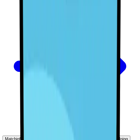
Matchinfo
Odds
Tabell
H2H & Form
Statistik
Uppställning