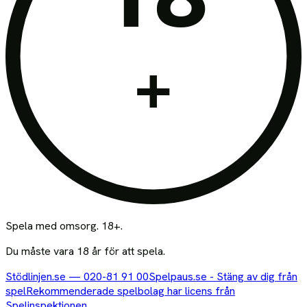
+
Spela med omsorg. 18+.
Du måste vara 18 år för att spela.
Stödlinjen.se
—
020-81 91 00
Spelpaus.se - Stäng av dig från
spel
Rekommenderade spelbolag har licens från
Spelinspektionen