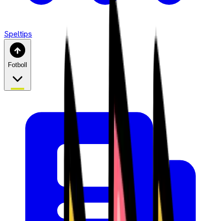
Speltips
Fotboll