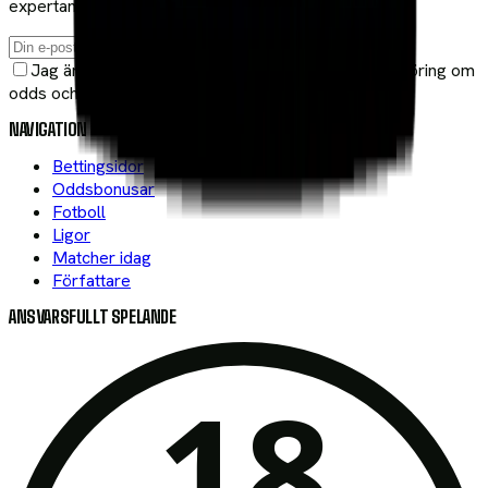
expertanalyser direkt till din mejl.
Anmäl
Jag är över 18 år och godkänner att få marknadsföring om
odds och spel.
NAVIGATION
Bettingsidor
Oddsbonusar
Fotboll
Ligor
Matcher idag
Författare
ANSVARSFULLT SPELANDE
18