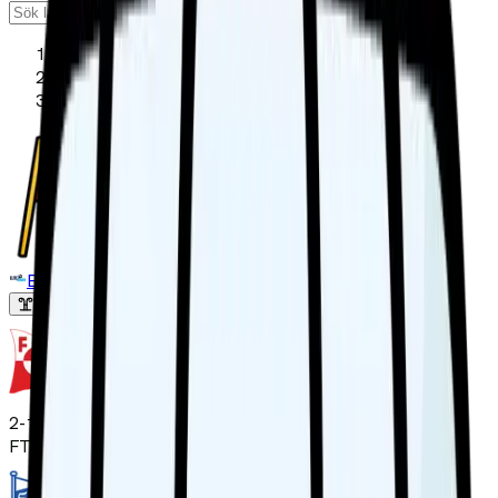
OddsEkspert
›
Eliteserien
›
Fredrikstad vs Start
Fredrikstad
vs
Start
–
Eliteserien
Eliteserien
FÖLJ LIGA
Fredrikstad
2
-
1
FT
19:00 Fredag 29 maj
Nye Fredrikstad Stadion
M. Grøtta