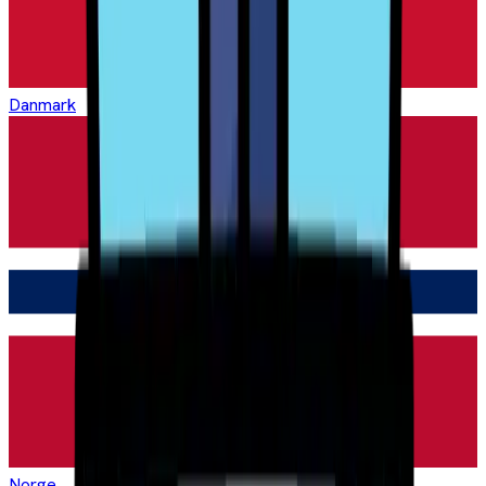
Danmark
Norge