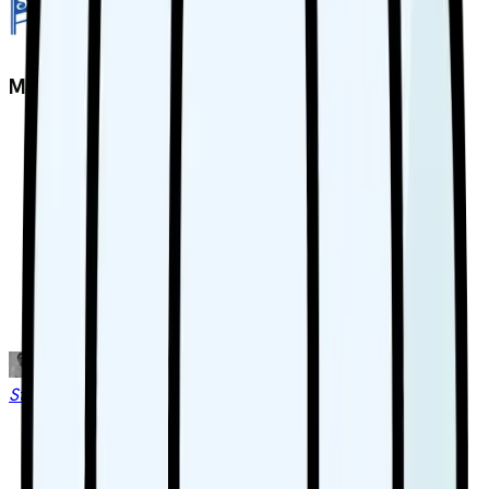
Start
Matchens händelser
Daniel Eid 65'
Oskar Öhlenschlaeger 75'
J. Cornelius 8'
Fanuel Ghebreyohannes Yrga-Alem 90+5'
S. Mvoué 50'
A. Ujkani 83'
A. Ujkani 90+3'
Steffen Fonvig
Chefredaktör & Sportanalytiker