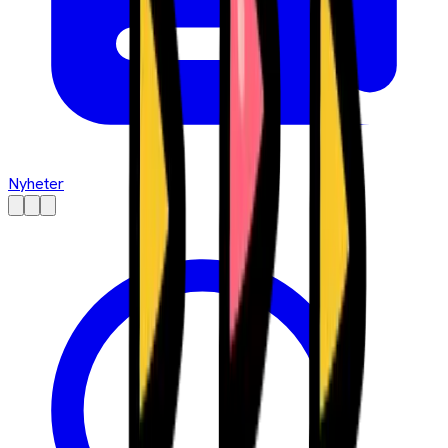
Nyheter