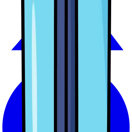
10
S. Mvoue
MF
F
25 juli
B
23
E. Segberg
MF
Kristiansund
2
-
1
18
M. Ugland
MF
V
20
H. Lorentzen
ANG
18 juli
H
JC
Rosenborg
17
J. Cornelius
ANG
0
-
3
Avbytare
F
1
O. Ovretveit
1
O. Ovretveit
3
A. Andresen
3
A. Andresen
7
B. Thore
12 juli
B
2
F. Pålerud
2
F. Pålerud
7
A. Gurendal
7
A. Gurendal
13
S. Griesbec
Brann
1
-
2
F
4 juli
B
Bodø / Glimt
0
-
4
F