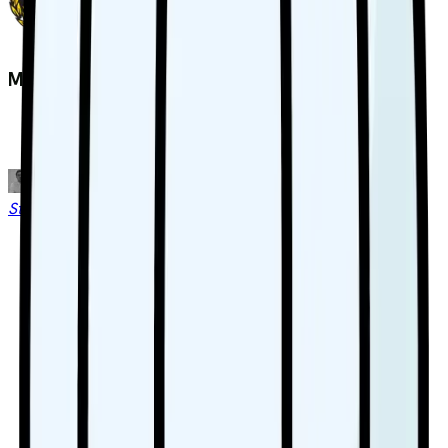
Mjällby
Matchens händelser
Axel Norén 82'
Tony Miettinen 90+1'
Steffen Fonvig
Chefredaktör & Sportanalytiker