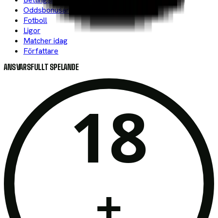
Oddsbonusar
Fotboll
Ligor
Matcher idag
Författare
ANSVARSFULLT SPELANDE
18
+