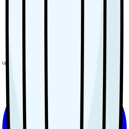
Uppdaterad
2026-08-06