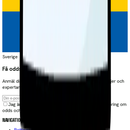
Sverige
Få oddstips i inkorgen
Anmäl dig och få utvalda matchförutsägelser, kampanjer och
expertanalyser direkt till din mejl.
Anmäl
Jag är över 18 år och godkänner att få marknadsföring om
odds och spel.
NAVIGATION
Bettingsidor