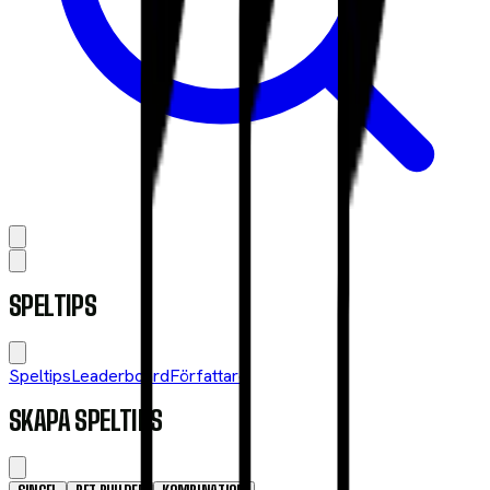
SPELTIPS
Speltips
Leaderboard
Författare
SKAPA SPELTIPS