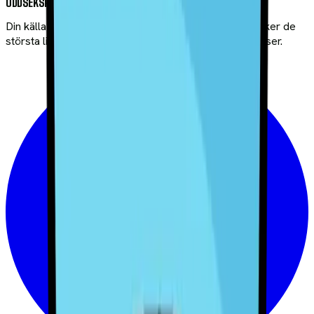
ODDSEKSPERT
.SE
2.60
3.10
2.85
Spela här
0
AH
-
0
3
14
8
2
4
33
15
+
18
26
Djurgården
5
Oavgjorda
5
Mjällby
Din källa för fotboll odds, statistik och speltips. Vi täcker de
33
A. Probst Hermansen
MV
5
Förluster
5
2.60
3.10
2.85
Spela här
4
15
6
7
2
28
23
+
5
25
Häcken
25 aug. 2025
Allsvenskan
GAIS
största ligorna med expertanalyser och oddsjämförelser.
AW
1.3
Mål per match
1.4
5
15
7
2
6
30
25
+
5
23
0
-
2
Malmö FF
3.10
3.35
2.20
1.0
Insläppta mål/match
1.4
6
A. Wängberg
FOR
Mjällby
6
15
6
4
5
18
21
-3
22
+4
Målskillnad
+1
AIK
18+ Reklam. Spela ansvarsfullt.
22
A. Cardaklija
FOR
7
15
6
4
5
24
29
-5
22
Västerås SK
24
F. Beckman
FOR
Har du spelproblem? Ring Stodlinjen: 020-81 91 00
GAIS - Senaste matcher
8
15
5
6
4
20
18
+
2
21
Elfsborg
MT
9
15
5
5
5
19
15
+
4
20
GAIS
Spelpaus.se
Stodlinjen.se
Läs mer om ansvarsfullt spelande
5
M. Wendin Thomasson
FOR
F
O
V
F
V
10
15
5
3
7
19
21
-2
18
Kalmar
30 juli
B
10
H. Sletsjøe
MF
Nordsjælland
11
14
4
5
5
20
19
+
1
17
Mjällby
0
-
6
7
J. Åberg
MF
12
15
4
5
6
20
24
-4
17
Brommapojkarna
F
RÞ
13
15
4
4
7
19
33
-14
16
IFK Göteborg
26 juli
H
17
R. Þorkelsson
MF
Halmstad
14
15
3
4
8
17
33
-16
13
Örgryte
BD
1
-
1
15
15
2
4
9
12
26
-14
10
Degerfors
26
B. Dankwah
ANG
O
SS
16
15
1
4
10
11
31
-20
7
23 juli
H
Halmstad
Nordsjælland
20
S. Salter
ANG
1
-
0
RJ