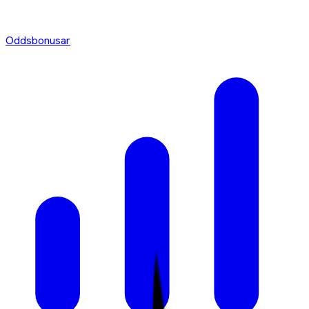
Oddsbonusar