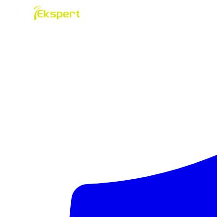
Hoppa till innehåll