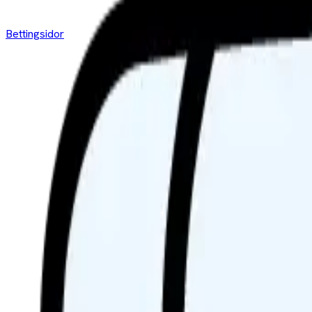
Bettingsidor