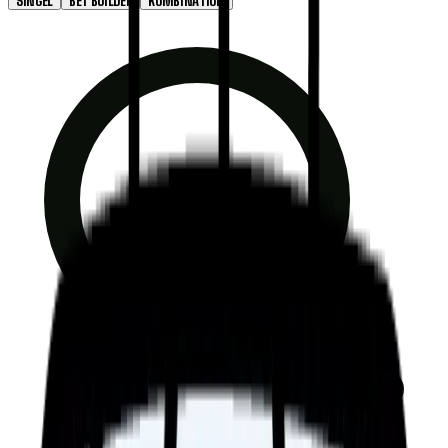
SINGEL
BET BUILDER
KOMBINATION