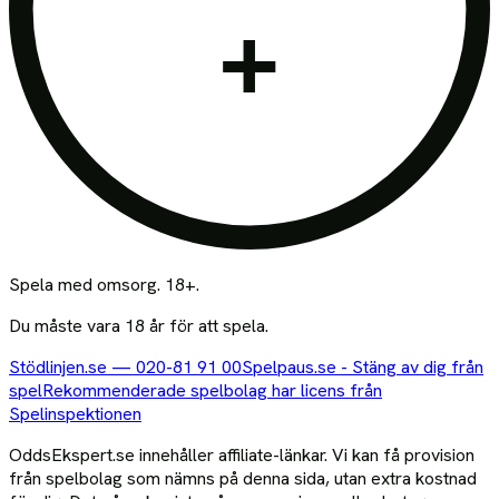
+
Spela med omsorg. 18+.
Du måste vara 18 år för att spela.
Stödlinjen.se
—
020-81 91 00
Spelpaus.se - Stäng av dig från
spel
Rekommenderade spelbolag har licens från
Spelinspektionen
OddsEkspert.se innehåller affiliate-länkar. Vi kan få provision
från spelbolag som nämns på denna sida, utan extra kostnad