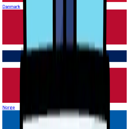
Danmark
Norge