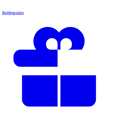
Bettingsidor