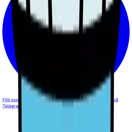
Följ oss på Telegram
Få våra experters speltips direkt på
Telegram och håll dig uppdaterad