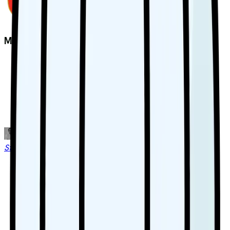
Degerfors
Matchens händelser
Paulos Abraham 40'
Montader Madjed 69'
Tesfaldet Tekie 73'
Montader Madjed 75'
Alexander Lindgren 85'
Steffen Fonvig
Chefredaktör & Sportanalytiker