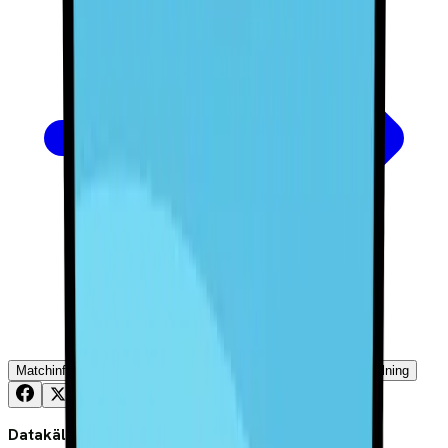
Matchinfo
Odds
Tabell
H2H & Form
Statistik
Uppställning
Hammarby
Allsvenskan
Inbördes möten
Startelvor
Oddsjamforelse
Lagstatistik
Datakälla
:
Statistik, odds och matchdata levereras av