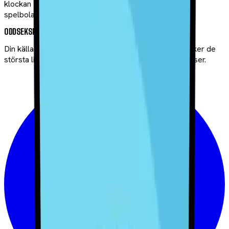
0
Hammarby
oavgjorda
(
4-2-3-1
)
Kalmar
(
4-2-3-1
)
klockan
14:29
.
OddsEkspert är inte associerat med
Kalmar
1
15
13
2
0
42
17
+
25
41
Sirius
1X2 - Matchresultat
Båda lagen gör mål (BTTS)
Över/Under 3.5 mål
0
Startelva
Kalmar
spelbolagen och garanterar inte oddsets riktighet.
27
Poäng
18
Bookmaker
1
X
2
2
15
8
3
4
33
15
+
18
27
Hammarby
12 juli 2026
Hammarby
Allsvenskan
Hammarby
8
Vinster
5
ODDSEKSPERT
.SE
1.15
7.50
17.00
Spela här
2
-
0
3
14
8
2
4
33
15
+
18
26
Djurgården
3
Oavgjorda
3
1
W. Hahn
MV
Kalmar
Din källa för fotboll odds, statistik och speltips. Vi täcker de
4
Förluster
7
1.15
7.50
17.00
Spela här
ES
4
15
6
7
2
28
23
+
5
25
Häcken
största ligorna med expertanalyser och oddsjämförelser.
2.2
Mål per match
1.3
2
E. Skoglund
FOR
5
15
7
2
6
30
25
+
5
23
Malmö FF
1.36
4.80
7.00
1.0
Insläppta mål/match
1.4
Hammarby - Senaste matcher
6
15
6
4
5
18
21
-3
22
+18
Målskillnad
-2
AIK
4
V. Eriksson
FOR
18+ Reklam. Spela ansvarsfullt.
7
15
6
4
5
24
29
-5
22
Västerås SK
3
F. Winther
FOR
O
F
O
O
V
Har du spelproblem? Ring Stodlinjen: 020-81 91 00
8
15
5
6
4
20
18
+
2
21
6 aug.
B
Elfsborg
16
N. Persson
FOR
Raków Częstochowa
9
15
5
5
5
19
15
+
4
20
GAIS
MK
Spelpaus.se
Stodlinjen.se
Läs mer om ansvarsfullt spelande
0
-
0
10
15
5
3
7
19
21
-2
18
8
M. Karlsson
Kalmar
MF
O
30 juli
B
11
14
4
5
5
20
19
+
1
17
Mjällby
5
T. Tekie
MF
Anderlecht
MM
12
15
4
5
6
20
24
-4
17
Brommapojkarna
1
-
3
26
M. Madjed
MF
13
15
4
4
7
19
33
-14
16
IFK Göteborg
F
NB
26 juli
B
14
15
3
4
8
17
33
-16
13
Örgryte
20
N. Besara
MF
Brommapojkarna
15
15
2
4
9
12
26
-14
10
Degerfors
1
-
1
9
V. Lind
MF