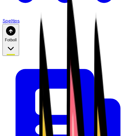
Speltips
Fotboll