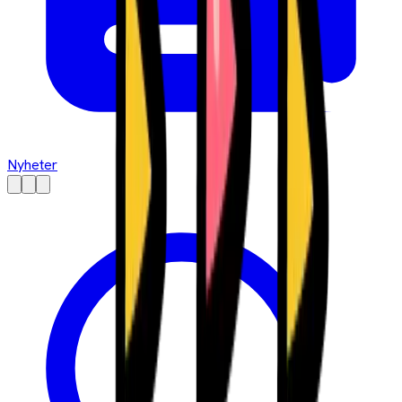
Nyheter