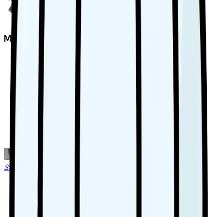
AIK
Matchens händelser
Ali Youssef 90+2'
Victor Gonçalves Andersson 74'
A. Helm 90'
Teo Helge 28'
Jeppe Kjær 33'
Tom Pettersson 88'
Abdullah Iqbal 88'
Steffen Fonvig
Chefredaktör & Sportanalytiker