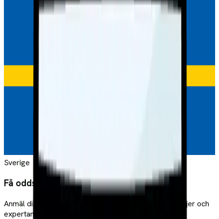
Sverige
Få oddstips i inkorgen
Anmäl dig och få utvalda matchförutsägelser, kampanjer och
expertanalyser direkt till din mejl.