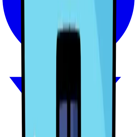
10
J. Kjaer
ANG
0
-
1
14
15
3
4
8
17
33
-16
13
Örgryte
AM
F
15
15
2
4
9
12
26
-14
10
Degerfors
19
A. Manneh
ANG
4 aug.
H
16
15
1
4
10
11
31
-20
7
Slovan Bratislava
Halmstad
18
J. Bergström
ANG
1
-
2
AIK
F
15
K. Nordfeldt
MV
28 juli
B
Lincoln Red Imps
17
M. Thychosen
FOR
0
-
0
O
4
S. Papagiannopoulos
FOR
25 juli
B
AC
Kalmar
33
A. Csongvai
FOR
1
-
2
F
2
E. Smidesang Edh
FOR
21 juli
H
19
D. Beširović
MF
Lincoln Red Imps
3
-
0
7
A. Mujanic
MF
V
45
T. Ayari
MF
8
J. Hove
MF
AIK - Senaste matcher
AK