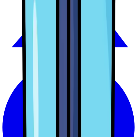
48
A. Kouame
ANG
V
F
O
V
V
KF
8 aug.
B
29
K. Filling
ANG
Örgryte
Avbytare
4
-
3
2
L. Svanberg
3
M. Agnarsson
5
A. Iqbal
9
A. Youssef
25
M. Nielsen
2
V
5
L. Bergquist
11
V. Andersson
14
F. Nissen
18
A. Ali
22
A. Helm
28
E.
2 aug.
H
Örgryte
0
-
3
F
27 juli
B
Häcken
0
-
0
O
18 juli
H
GAIS
2
-
0
V
11 juli
B
Mjällby
2
-
1