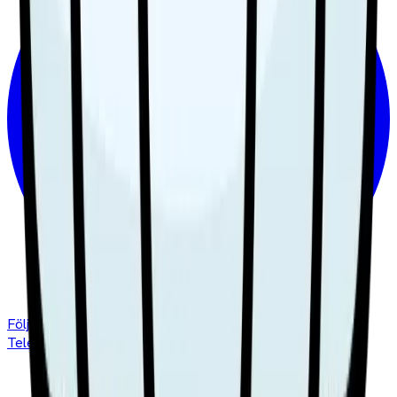
Följ oss på Telegram
Få våra experters speltips direkt på
Telegram och håll dig uppdaterad