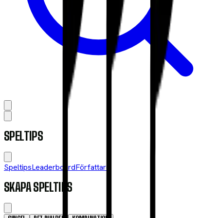
SPELTIPS
Speltips
Leaderboard
Författare
SKAPA SPELTIPS