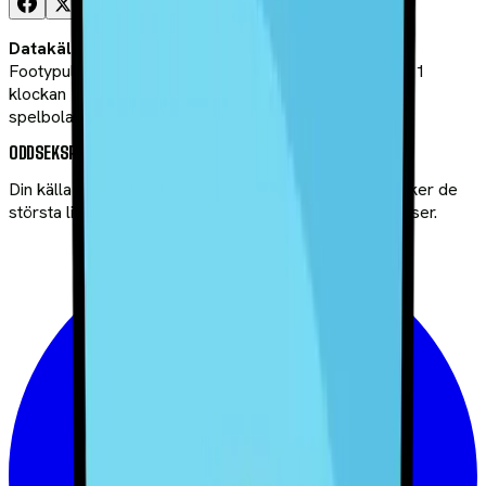
Mjällby
Allsvenskan
Inbördes möten
Startelvor
Oddsjamforelse
Lagstatistik
Datakälla
:
Statistik, odds och matchdata levereras av
Mjällby
1
Footypulse.org.
Odds senast uppdaterade
:
2026-07-11
#
Lag
M
V
O
F
GM
IM
+/-
P
Uppdaterad
2026-07-11 kl. 16:30
0
Mjällby
oavgjorda
(
3-4-2-1
)
AIK
(
4-1-3-2
)
klockan
16:30
.
OddsEkspert är inte associerat med
AIK
1
15
13
2
0
42
17
+
25
41
Sirius
1X2 - Matchresultat
Båda lagen gör mål (BTTS)
Över/Under 2.5 mål
2
Startelva
AIK
spelbolagen och garanterar inte oddsets riktighet.
17
Poäng
22
Bookmaker
1
X
2
2
15
8
3
4
33
15
+
18
27
Hammarby
11 juli 2026
Mjällby
Allsvenskan
Mjällby
4
Vinster
6
ODDSEKSPERT
.SE
3.20
1.90
4.50
Spela här
1
-
2
3
14
8
2
4
33
15
+
18
26
Djurgården
5
Oavgjorda
4
13
R. Wallinder
MV
AIK
Din källa för fotboll odds, statistik och speltips. Vi täcker de
5
Förluster
5
3.20
1.90
4.50
Spela här
TM
4
15
6
7
2
28
23
+
5
25
Häcken
20 juli 2025
Allsvenskan
Mjällby
största ligorna med expertanalyser och oddsjämförelser.
1.4
Mål per match
1.2
33
T. Miettinen
FOR
5
15
7
2
6
30
25
+
5
23
2
-
0
Malmö FF
1.82
3.60
3.85
1.4
Insläppta mål/match
1.4
AIK
6
15
6
4
5
18
21
-3
22
+1
Målskillnad
-3
AIK
4
A. Norén
FOR
11 maj 2025
Allsvenskan
AIK
18+ Reklam. Spela ansvarsfullt.
7
15
6
4
5
24
29
-5
22
Västerås SK
2
-
1
24
T. Pettersson
FOR
Har du spelproblem? Ring Stodlinjen: 020-81 91 00
Mjällby
8
15
5
6
4
20
18
+
2
21
Elfsborg
14
W. Granath
MF
9
15
5
5
5
19
15
+
4
20
GAIS
Spelpaus.se
Stodlinjen.se
Läs mer om ansvarsfullt spelande
22
J. Gustavsson
MF
10
15
5
3
7
19
21
-2
18
Kalmar
Mjällby - Senaste matcher
TH
11
14
4
5
5
20
19
+
1
17
Mjällby
8
Teo Helge
MF
F
F
O
F
V
12
15
4
5
6
20
24
-4
17
Brommapojkarna
23
Á. Samuelsen
MF
8 aug.
H
13
15
4
4
7
19
33
-14
16
IFK Göteborg
Elfsborg