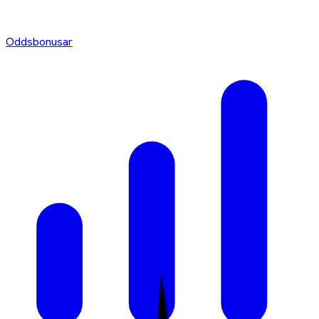
Oddsbonusar