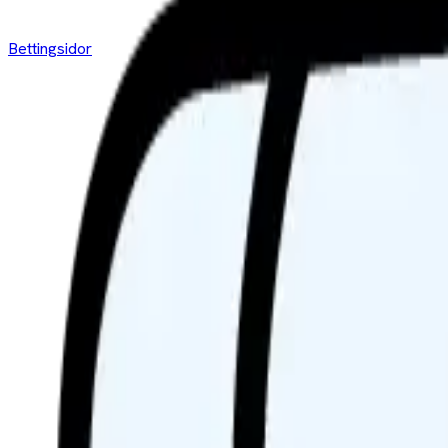
Bettingsidor