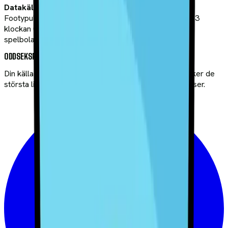
Lagstatistik
Datakälla
:
Statistik, odds och matchdata levereras av
Norge
1
Footypulse.org.
Odds senast uppdaterade
:
2026-06-23
#
Lag
M
V
O
F
GM
IM
+/-
P
Uppdaterad
2026-06-23 kl. 02:27
0
Norge
oavgjorda
(
4-3-3
)
Senegal
(
4-2-3-1
)
klockan
02:27
.
OddsEkspert är inte associerat med
Senegal
1
3
3
0
0
10
2
+
8
9
Frankrike
1X2 - Matchresultat
Båda lagen gör mål (BTTS)
Över/Under 2.5 mål
0
Startelva
Senegal
spelbolagen och garanterar inte oddsets riktighet.
6
Poäng
3
Bookmaker
1
X
2
2
3
2
0
1
8
7
+
1
6
Norge
23 juni 2026
Norge
World Cup
Norge
2
Vinster
1
ODDSEKSPERT
.SE
2.83
3.10
2.70
Spela här
3
-
2
3
3
1
0
2
8
6
+
2
3
Senegal
0
Oavgjorda
0
1
Ø. Håskjold Nyland
MV
Senegal
Din källa för fotboll odds, statistik och speltips. Vi täcker de
1
Förluster
2
2.83
3.10
2.70
Spela här
4
3
0
0
3
1
12
-11
0
Irak
26
J. Ryerson
FOR
största ligorna med expertanalyser och oddsjämförelser.
2.7
Mål per match
2.7
2.50
3.45
2.88
2.3
Insläppta mål/match
2.0
3
K. Vassbakk Ajer
FOR
Norge - Senaste matcher
+1
Målskillnad
+2
18+ Reklam. Spela ansvarsfullt.
17
T. Heggem
FOR
F
V
V
F
V
5
D. Wolfe
FOR
Har du spelproblem? Ring Stodlinjen: 020-81 91 00
11 juli
H
England
10
M. Ødegaard
MF
Spelpaus.se
Stodlinjen.se
Läs mer om ansvarsfullt spelande
1
-
2
8
S. Berge
MF
F
5 juli
B
14
F. Aursnes
MF
Brasilien
7
A. Sørloth
ANG
2
-
1
V
9
E. Haaland
ANG
30 juni
B