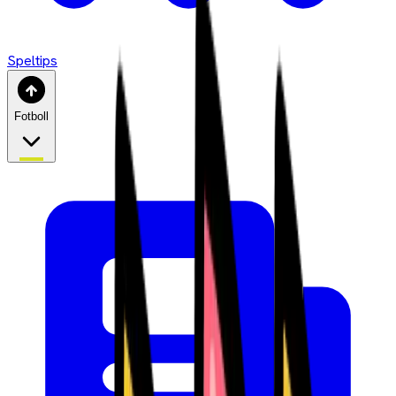
Speltips
Fotboll