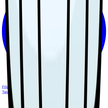
Följ oss på Telegram
Få våra experters speltips direkt på
Telegram och håll dig uppdaterad