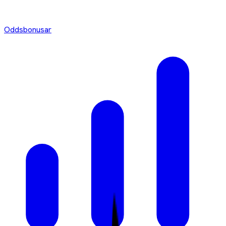
Oddsbonusar