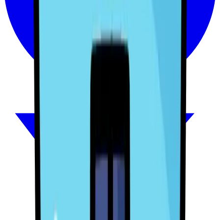
14
15
3
4
8
17
33
-16
13
Örgryte
6
M. Lindberg
MF
Elfsborg
15
15
2
4
9
12
26
-14
10
Degerfors
OJ
3
-
1
16
15
1
4
10
11
31
-20
7
V
Halmstad
17
O. Jönsson
ANG
12 juli
B
9
R. Ure
ANG
Brommapojkarna
2
-
1
11
I. Bjerkebo
ANG
V
Västerås SK
3 juli
H
EJ
Mjällby
34
Elis Jäger
MV
4
-
4
O
2
H. Magnusson
FOR
18
F. Nsabiyumva
FOR
VW
Västerås SK - Senaste matcher
21
V. Wernersson
FOR
F
V
O
V
V
SG
3 aug.
B
11
S. Gefvert
MF
Djurgården
0
-
6
10
J. Ring
MF
F
MD
24 juli
H