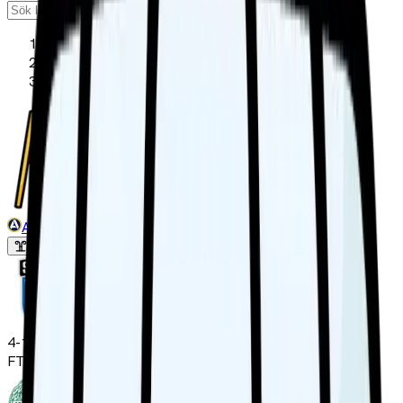
OddsEkspert
›
Allsvenskan
›
Sirius vs Västerås SK
Sirius
vs
Västerås SK
–
Allsvenskan
Allsvenskan
FÖLJ LIGA
Sirius
4
-
1
FT
15:00 Lördag 18 april
Studenternas IP
E. Mattsson