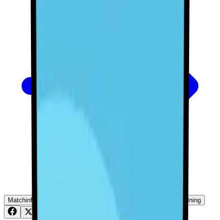
Matchinfo
Odds
Tabell
H2H & Form
Statistik
Uppställning
Sirius