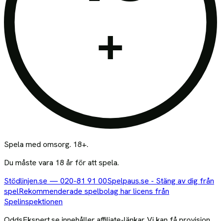
+
Spela med omsorg. 18+.
Du måste vara 18 år för att spela.
Stödlinjen.se
—
020-81 91 00
Spelpaus.se - Stäng av dig från
spel
Rekommenderade spelbolag har licens från
Spelinspektionen
OddsEkspert.se innehåller affiliate-länkar. Vi kan få provision