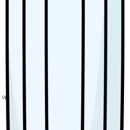
Uppdaterad
2026-08-09