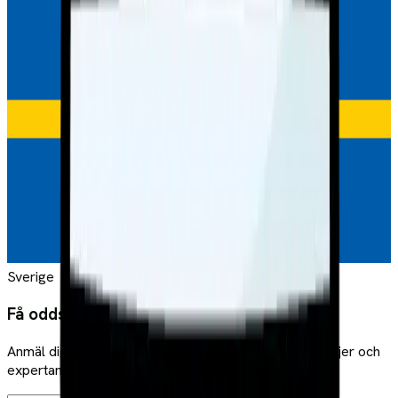
Sverige
Få oddstips i inkorgen
Anmäl dig och få utvalda matchförutsägelser, kampanjer och
expertanalyser direkt till din mejl.