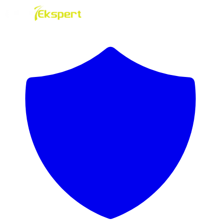
Hoppa till innehåll