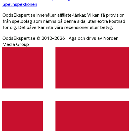
Spelinspektionen
OddsEkspert.se innehåller affiliate-länkar. Vi kan få provision
från spelbolag som nämns på denna sida, utan extra kostnad
för dig. Det påverkar inte våra recensioner eller betyg.
OddsEkspert
.se
© 2013–
2026
·
Ägs och drivs av
Norden
Media Group