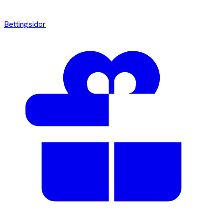
Bettingsidor