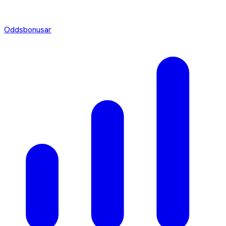
Oddsbonusar