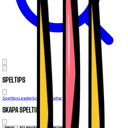
SPELTIPS
Speltips
Leaderboard
Författare
SKAPA SPELTIPS