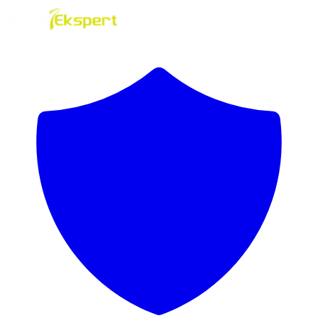
Hoppa till innehåll