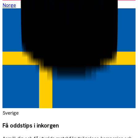
Norge
Sverige
Få oddstips i inkorgen