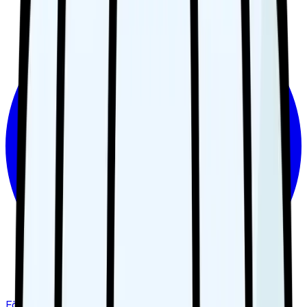
Följ oss på Telegram
Få våra experters speltips direkt på