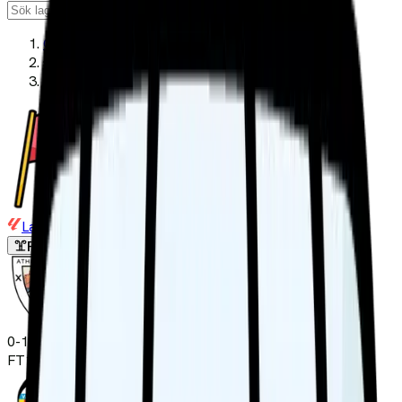
OddsEkspert
›
La Liga
›
Athletic Club vs Valencia
Athletic Club
vs
Valencia
–
La Liga
La Liga
FÖLJ LIGA
Athletic Club
0
-
1
FT
16:15 Söndag 10 maj
San Mamés Barria
M. Ortiz Arias