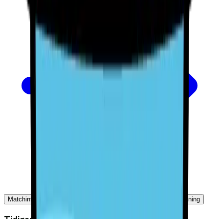
Matchinfo
Odds
Tabell
H2H & Form
Statistik
Uppställning