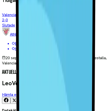
Tidigare möte i säsongen
Valencia
2
-
0
Slutade
Athletic Club
Baptiste Santamaria 73'
Hugo Duro 90+3'
20 september 2025 · 21:00
La Liga
Estadio de Mestalla
,
Valencia
AKTUELLA KAMPANJER
LeoVegas Free Spins
Hämta erbjudande
Athletic Club
La Liga
Inbördes möten
Startelvor
Oddsjamforelse
Lagstatistik
Datakälla
:
Statistik, odds och matchdata levereras av