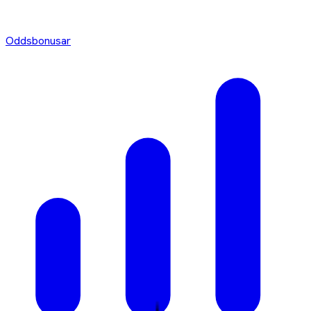
Oddsbonusar