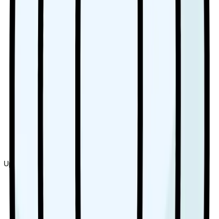
Uppdaterad
2026-08-09