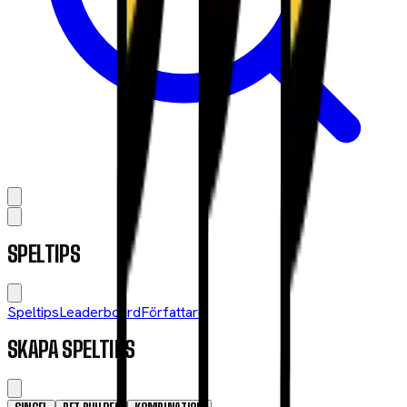
SPELTIPS
Speltips
Leaderboard
Författare
SKAPA SPELTIPS