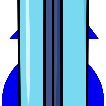
5 aug.
B
6
D. Varela Pampín
FOR
Villarreal
0
-
1
6
D. Varela Pampín
FOR
F
23
M. Sánchez De La Peña
FOR
1 aug.
H
Albacete
16
K. Arriaga
MF
2
-
1
V
20
O. Rey Erenas
MF
26 juli
H
17
V. García Raja
MF
Al-Qadsiah
1
-
0
10
P. Martínez Andrés
MF
V
KR
17 juli
H
26
K. Tunde Ruiz
ANG
Sheffield United
1
-
2
8
J. Olasagasti Imizcoz
MF
F
KR
23 maj
B
26
K. Tunde Ruiz
MF
Real Betis
1
-
2
19
C. Espí Escrihuela
ANG
F
Avbytare
1
I. Villar Martínez
3
Ó. Mingueza García
4
J. Aidoo
7
B. Iglesias Qui
1
P. Cuñat Campos
3
A. Matturro Romero
7
R. Brugué Ayguadé
9
I.