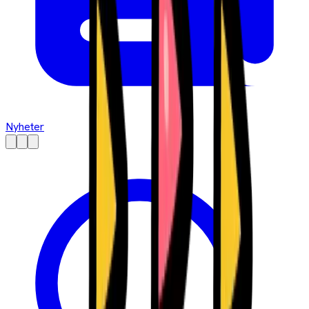
Nyheter