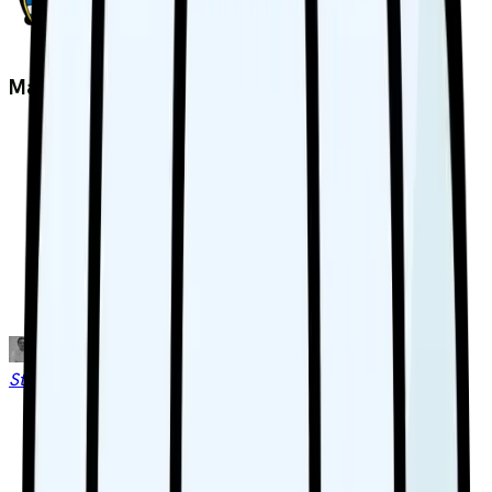
Levante
Matchens händelser
Ferran Jutglà 4'
Ferran Jutglà 48'
Kervin Arriaga 43'
Adrián Dela 57'
Roger Brugué 63'
Diego Pampín 60'
Mathew Ryan 90'
Steffen Fonvig
Chefredaktör & Sportanalytiker