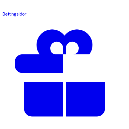
Bettingsidor