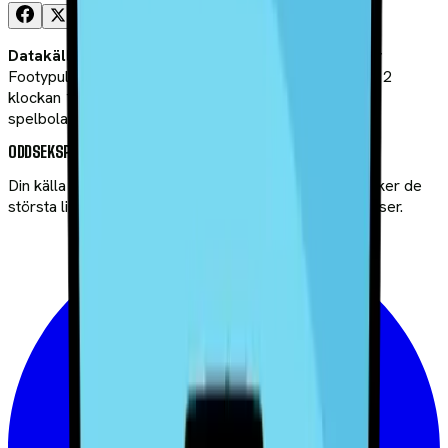
Celta de Vigo
La Liga
Inbördes möten
Startelvor
Oddsjamforelse
Lagstatistik
Datakälla
:
Statistik, odds och matchdata levereras av
Celta de Vigo
1
Footypulse.org.
Odds senast uppdaterade
:
2026-05-12
#
Lag
M
V
O
F
GM
IM
+/-
P
Uppdaterad
2026-05-12 kl. 18:45
0
Celta de Vigo
oavgjorda
(
3-4-3
)
Levante
(
4-1-4-1
)
klockan
18:45
.
OddsEkspert är inte associerat med
Levante
1
38
31
1
6
95
36
+
59
94
FC Barcelona
1X2 - Matchresultat
Båda lagen gör mål (BTTS)
Över/Under 2.5 mål
1
Startelva
Levante
spelbolagen och garanterar inte oddsets riktighet.
54
Poäng
42
Bookmaker
1
X
2
2
38
27
5
6
77
35
+
42
86
Real Madrid
12 maj 2026
Celta de Vigo
La Liga
Celta de Vigo
14
Vinster
11
ODDSEKSPERT
.SE
1.89
3.70
3.95
2
-
3
3
38
22
6
10
72
46
+
26
72
Villarreal
12
Oavgjorda
9
13
I. Radu
MV
Levante
Din källa för fotboll odds, statistik och speltips. Vi täcker de
12
Förluster
18
4
38
21
6
11
62
44
+
18
69
Atlético Madrid
2 nov. 2025
La Liga
Levante
18+ Reklam. Spela ansvarsfullt.
32
J. Rodríguez Galiano
FOR
största ligorna med expertanalyser och oddsjämförelser.
1.4
Mål per match
1.2
5
38
15
15
8
59
48
+
11
60
1
-
2
Real Betis
1.3
Insläppta mål/match
1.6
29
Y. Lago Amil
FOR
Har du spelproblem? Ring Stodlinjen: 020-81 91 00
Celta de Vigo
6
38
14
12
12
53
48
+
5
54
+5
Målskillnad
-14
Celta de Vigo
20
M. Alonso Mendoza
FOR
Spelpaus.se
Stodlinjen.se
Läs mer om ansvarsfullt spelande
7
38
15
6
17
32
38
-6
51
Getafe
14
Á. Núñez Cobo
FOR
Celta de Vigo - Senaste matcher
8
38
12
14
12
41
44
-3
50
Rayo Vallecano
17
J. Rueda García
MF
9
38
13
10
15
46
55
-9
49
Valencia
V
O
V
O
V
10
38
11
13
14
59
61
-2
46
Real Sociedad
8
F. López González
MF
5 aug.
B
Sassuolo
11
38
12
10
16
43
55
-12
46
Espanyol
8
F. López González
MF
4
-
1
12
38
13
6
19
43
58
-15
45
Athletic Club
6
Ilaix Moriba
MF
V