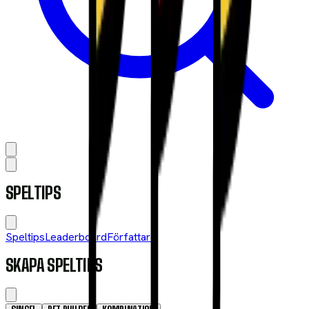
SPELTIPS
Speltips
Leaderboard
Författare
SKAPA SPELTIPS