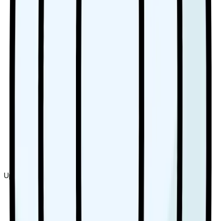
Uppdaterad
2026-08-06