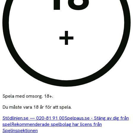
+
Spela med omsorg. 18+.
Du måste vara 18 år för att spela.
Stödlinjen.se
—
020-81 91 00
Spelpaus.se - Stäng av dig från
spel
Rekommenderade spelbolag har licens från
Spelinspektionen