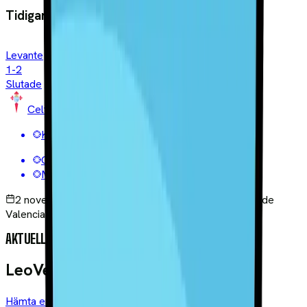
Tidigare möte i säsongen
Levante
1
-
2
Slutade
Celta de Vigo
Kervin Arriaga 66'
Óscar Mingueza 40'
Miguel Román 90+1'
2 november 2025 · 14:00
La Liga
Estadio Ciudad de
Valencia
, Valencia
AKTUELLA KAMPANJER
LeoVegas Free Spins
Hämta erbjudande