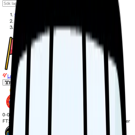
OddsEkspert
›
La Liga
›
Espanyol vs Levante
Espanyol
vs
Levante
–
La Liga
La Liga
FÖLJ LIGA
Espanyol
0
-
0
FT
21:00 Måndag 27 april
RCDE Stadium
M. Busquets Ferrer