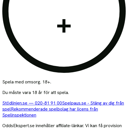
+
Spela med omsorg. 18+.
Du måste vara 18 år för att spela.
Stödlinjen.se
—
020-81 91 00
Spelpaus.se - Stäng av dig från
spel
Rekommenderade spelbolag har licens från
Spelinspektionen
OddsEkspert.se innehåller affiliate-länkar. Vi kan få provision