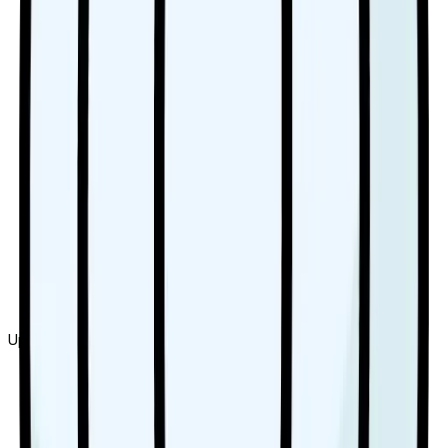
Uppdaterad
2026-08-06