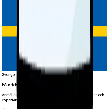
Sverige
Få oddstips i inkorgen
Anmäl dig och få utvalda matchförutsägelser, kampanjer och
expertanalyser direkt till din mejl.