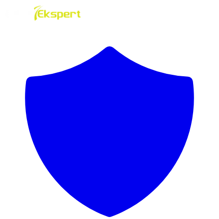
Hoppa till innehåll