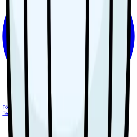
Följ oss på Telegram
Få våra experters speltips direkt på
Telegram och håll dig uppdaterad