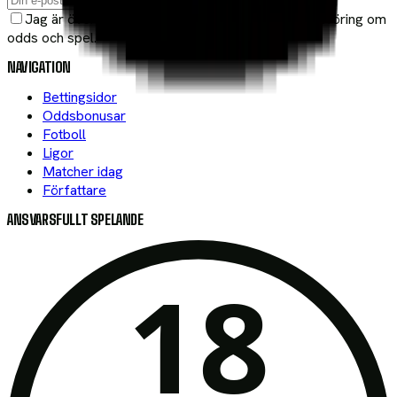
Anmäl
Jag är över 18 år och godkänner att få marknadsföring om
odds och spel.
NAVIGATION
Bettingsidor
Oddsbonusar
Fotboll
Ligor
Matcher idag
Författare
ANSVARSFULLT SPELANDE
18