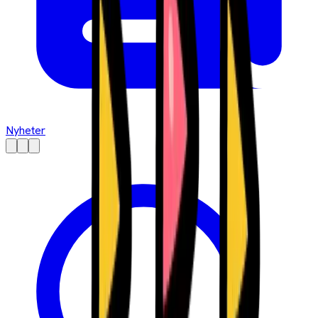
Nyheter