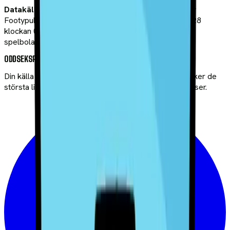
Lagstatistik
Datakälla
:
Statistik, odds och matchdata levereras av
Espanyol
0
Footypulse.org.
Odds senast uppdaterade
:
2026-04-28
#
Lag
M
V
O
F
GM
IM
+/-
P
Uppdaterad
2026-04-28 kl. 02:58
2
Espanyol
oavgjorda
(
4-2-3-1
)
Levante
(
4-1-4-1
)
klockan
02:58
.
OddsEkspert är inte associerat med
Levante
1
38
31
1
6
95
36
+
59
94
FC Barcelona
1X2 - Matchresultat
Båda lagen gör mål (BTTS)
Över/Under 2.5 mål
0
Startelva
Levante
spelbolagen och garanterar inte oddsets riktighet.
46
Poäng
42
Bookmaker
1
X
2
2
38
27
5
6
77
35
+
42
86
Real Madrid
27 apr. 2026
Espanyol
La Liga
Espanyol
12
Vinster
11
ODDSEKSPERT
.SE
2.53
2.14
5.00
Spela här
0
-
0
3
38
22
6
10
72
46
+
26
72
Villarreal
10
Oavgjorda
9
13
M. Dmitrović
MV
Levante
Din källa för fotboll odds, statistik och speltips. Vi täcker de
16
Förluster
18
2.53
2.14
5.00
Spela här
4
38
21
6
11
62
44
+
18
69
Atlético Madrid
11 jan. 2026
La Liga
Levante
23
O. El Hilali
FOR
största ligorna med expertanalyser och oddsjämförelser.
1.1
Mål per match
1.2
5
38
15
15
8
59
48
+
11
60
1
-
1
Real Betis
2.10
3.30
3.65
1.4
Insläppta mål/match
1.6
5
F. Calero Villa
FOR
Espanyol
6
38
14
12
12
53
48
+
5
54
-12
Målskillnad
-14
Celta de Vigo
18+ Reklam. Spela ansvarsfullt.
6
L. Cabrera Sasía
FOR
7
38
15
6
17
32
38
-6
51
Getafe
22
C. Romero Serrano
FOR
Har du spelproblem? Ring Stodlinjen: 020-81 91 00
Espanyol - Senaste matcher
8
38
12
14
12
41
44
-3
50
Rayo Vallecano
4
U. González de Zarate Quirós
MF
9
38
13
10
15
46
55
-9
49
Valencia
Spelpaus.se
Stodlinjen.se
Läs mer om ansvarsfullt spelande
O
O
O
V
V
10
38
11
13
14
59
61
-2
46
Real Sociedad
8
E. Expósito Jaén
MF
1 aug.
B
Middlesbrough
11
38
12
10
16
43
55
-12
46
Espanyol
16
C. Ngonge
MF
3
-
3
12
38
13
6
19
43
58
-15
45
Athletic Club
14
R. Terrats Espacio
MF
O
13
38
12
7
19
46
60
-14
43
Sevilla
29 juli
B
11
P. Milla Peña
MF
Burnley
14
38
11
10
17
44
56
-12
43
Deportivo Alavés