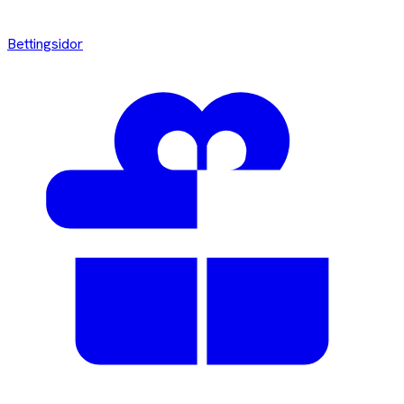
Bettingsidor