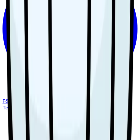
Följ oss på Telegram
Få våra experters speltips direkt på
Telegram och håll dig uppdaterad