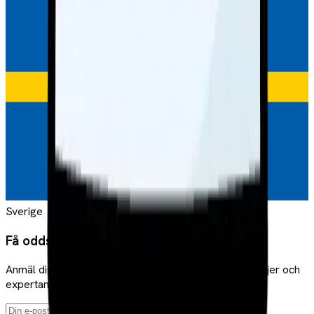
Sverige
Få oddstips i inkorgen
Anmäl dig och få utvalda matchförutsägelser, kampanjer och
expertanalyser direkt till din mejl.
Anmäl