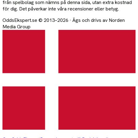
från spelbolag som nämns på denna sida, utan extra kostnad
för dig. Det påverkar inte våra recensioner eller betyg.
OddsEkspert
.se
© 2013–
2026
·
Ägs och drivs av
Norden
Media Group