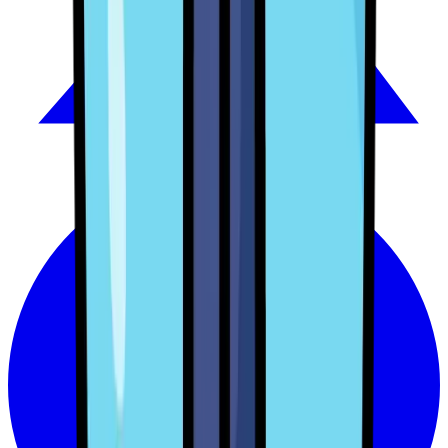
0
-
2
2
I. Benito Sánchez
ANG
F
9
R. García de Haro
ANG
5 aug.
B
Napoli
21
V. Muñoz Villanueva
ANG
1
-
2
F
17
A. Budimir
ANG
1 aug.
B
Avbytare
Norwich City
1
J. Letáček
9
B. Mayoral Moya
11
A. Kamara
14
J. Muñoz Jiménez
2
-
1
2
I. Benito Sánchez
3
Á. Cruz Armada
11
E. Barja Afonso
13
A. Fern
V
29 juli
B
Ipswich Town
2
-
1
V
24 juli
H
Racing Santander
2
-
0
V