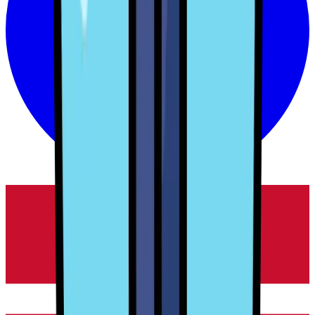
Avbytare
23 maj
B
1
J. Letáček
9
B. Mayoral Moya
11
A. Kamara
12
A. Nyom
14
J. Muñ
Deportivo Alavés
1
D. Cárdenas Lindez
2
A. Ratiu
3
J. Chavarría Pérez
4
P. Díaz Fanjul
2
-
1
V