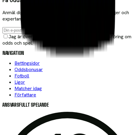
Få oddstips i inkorgen
Anmäl dig och få utvalda matchförutsägelser, kampanjer och
expertanalyser direkt till din mejl.
Anmäl
Jag är över 18 år och godkänner att få marknadsföring om
odds och spel.
NAVIGATION
Bettingsidor
Oddsbonusar
Fotboll
Ligor
Matcher idag
Författare
ANSVARSFULLT SPELANDE