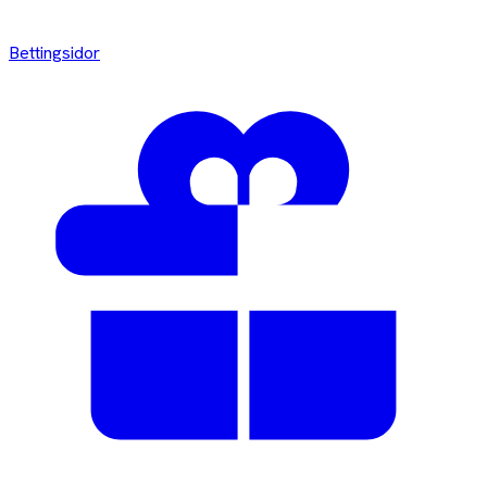
Bettingsidor