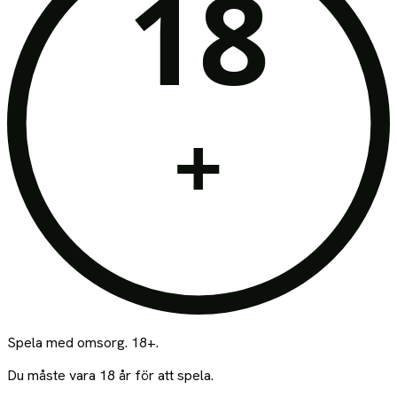
18
+
Spela med omsorg. 18+.
Du måste vara 18 år för att spela.