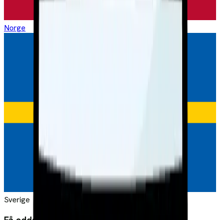
Norge
Sverige