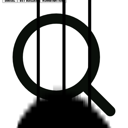
SINGEL
BET BUILDER
KOMBINATION