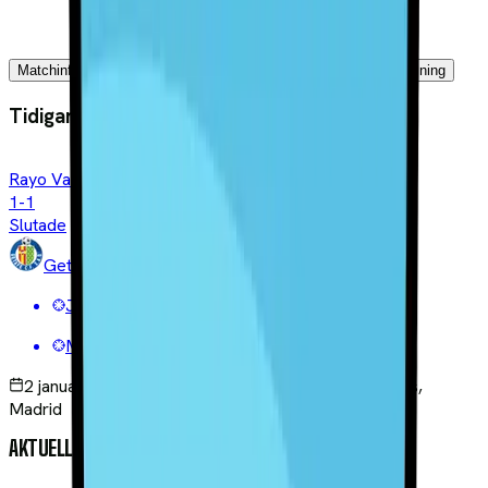
Matchinfo
Odds
Tabell
H2H & Form
Statistik
Uppställning
Tidigare möte i säsongen
Rayo Vallecano
1
-
1
Slutade
Getafe
Jorge de Frutos 45+1'
Mauro Arambarri 90'
2 januari 2026 · 21:00
La Liga
Estadio de Vallecas
,
Madrid
AKTUELLA KAMPANJER