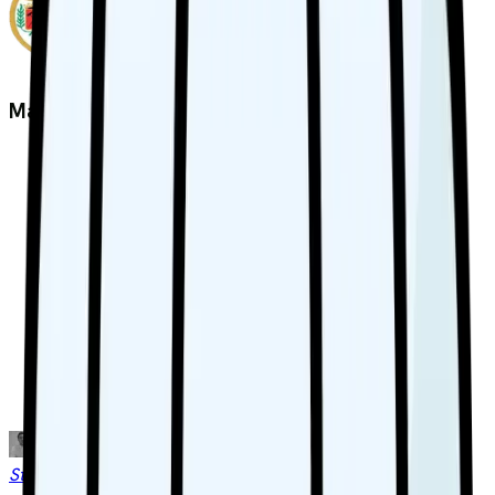
Rayo Vallecano
Matchens händelser
Sergio Camello 38'
Randy Nteka 73'
Domingos Duarte 44'
Luis Vázquez 46'
Abdel Abqar 55'
Alexandre Zurawski 29'
Pathé Ciss 50'
Augusto Batalla 61'
Nobel Mendy 85'
Randy Nteka 90+1'
Steffen Fonvig
Chefredaktör & Sportanalytiker