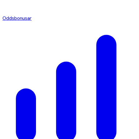
Oddsbonusar