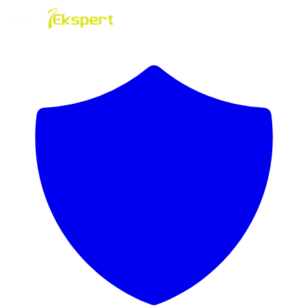
Hoppa till innehåll