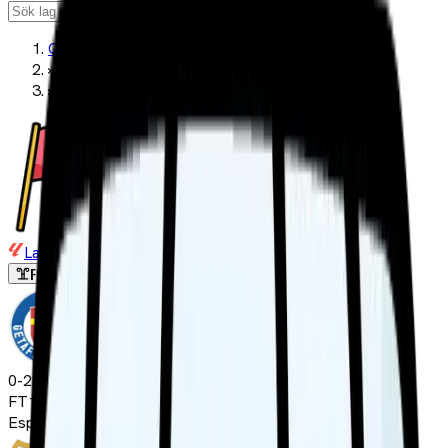
OddsEkspert
›
La Liga
›
Getafe vs Rayo Vallecano
Getafe
vs
Rayo Vallecano
–
La Liga
La Liga
FÖLJ LIGA
Getafe
0
-
2
FT
16:15 Söndag 3 maj
Coliseum Alfonso Pérez
M. Sesma
Espinosa