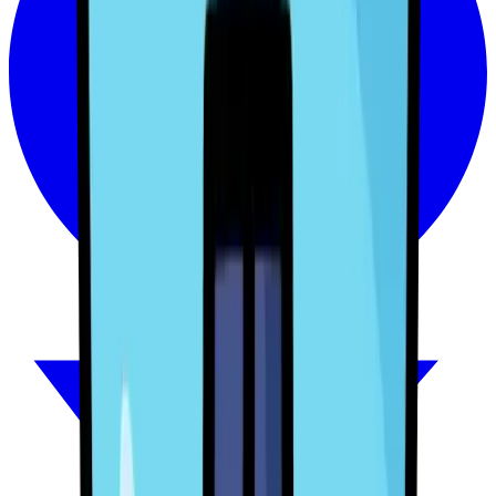
11
38
12
10
16
43
55
-12
46
Espanyol
26
D. Cordón Mancha
FOR
F
F
O
V
V
12
38
13
6
19
43
58
-15
45
Athletic Club
26
D. Cordón Mancha
FOR
6 aug.
B
13
38
12
7
19
46
60
-14
43
Sevilla
Monaco
20
V. Birmančević
MF
0
-
1
14
38
11
10
17
44
56
-12
43
Deportivo Alavés
F
23
A. Liso Lahoz
MF
15
38
10
13
15
49
57
-8
43
Elche
29 juli
B
5
L. Milla Manzanares
MF
16
38
11
9
18
47
61
-14
42
Atlético Madrid
Levante
1
-
4
8
M. Arambarri Rosa
MF
17
38
11
9
18
44
50
-6
42
Osasuna
F
18
38
11
9
18
47
57
-10
42
11
Mallorca
A. Kamara
MF
25 juli
B
Real Valladolid
19
38
9
14
15
39
55
-16
41
Girona
14
J. Muñoz Jiménez
MF
0
-
0
20
38
6
11
21
26
60
-34
29
Real Oviedo
19
L. Vásquez
ANG
O
22 juli
B
10
M. Satriano
ANG
Tenerife
Rayo Vallecano
2
-
1
V
1
D. Cárdenas Lindez
MV
17 juli
H
13
A. Batalla Barga
MV
Reading
1
-
0
20
I. Balliu Campeny
FOR