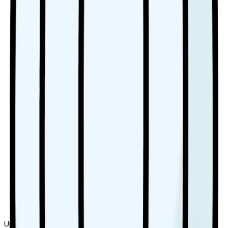
Uppdaterad
2026-08-08