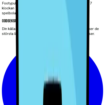
Osasuna
1
Footypulse.org.
Odds senast uppdaterade
:
2026-05-17
#
Lag
M
V
O
F
GM
IM
+/-
P
Uppdaterad
2026-05-17 kl. 18:40
0
Osasuna
oavgjorda
(
4-2-3-1
)
Espanyol
(
4-4-2
)
klockan
18:40
.
OddsEkspert är inte associerat med
Espanyol
1
38
31
1
6
95
36
+
59
94
FC Barcelona
1X2 - Matchresultat
Båda lagen gör mål (BTTS)
Över/Under 2.5 mål
2
Startelva
Espanyol
spelbolagen och garanterar inte oddsets riktighet.
42
Poäng
46
Bookmaker
1
X
2
2
38
27
5
6
77
35
+
42
86
Real Madrid
17 maj 2026
Osasuna
La Liga
Osasuna
11
Vinster
12
ODDSEKSPERT
.SE
2.12
2.90
4.20
1
-
2
3
38
22
6
10
72
46
+
26
72
Villarreal
9
Oavgjorda
10
1
S. Herrera Pirón
MV
Espanyol
Din källa för fotboll odds, statistik och speltips. Vi täcker de
18
Förluster
16
4
38
21
6
11
62
44
+
18
69
Atlético Madrid
31 aug. 2025
La Liga
Espanyol
18+ Reklam. Spela ansvarsfullt.
13
A. Fernández Abarisketa
MV
största ligorna med expertanalyser och oddsjämförelser.
1.2
Mål per match
1.1
5
38
15
15
8
59
48
+
11
60
1
-
0
Real Betis
1.3
Insläppta mål/match
1.4
19
V. Rosier
FOR
Har du spelproblem? Ring Stodlinjen: 020-81 91 00
Osasuna
6
38
14
12
12
53
48
+
5
54
-6
Målskillnad
-12
Celta de Vigo
18 maj 2025
La Liga
Osasuna
24
A. Catena Marugán
FOR
Spelpaus.se
Stodlinjen.se
Läs mer om ansvarsfullt spelande
7
38
15
6
17
32
38
-6
51
Getafe
2
-
0
22
F. Boyomos
FOR
Espanyol
8
38
12
14
12
41
44
-3
50
Rayo Vallecano
20
J. Galán Gil
FOR
9
38
13
10
15
46
55
-9
49
Valencia
10
38
11
13
14
59
61
-2
46
Real Sociedad
23
A. Bretones Cruz
FOR
Osasuna - Senaste matcher
11
38
12
10
16
43
55
-12
46
Espanyol
6
L. Torró Marset
MF
F
V
V
V
F
12
38
13
6
19
43
58
-15
45
Athletic Club
6
L. Torró Marset
MF
5 aug.
B
13
38
12
7
19
46
60
-14
43
Sevilla
Napoli
7
J. Moncayola Tollar
MF
1
-
2
14
38
11
10
17
44
56
-12
43
Deportivo Alavés
F
14
R. García Santos
MF
15
38
10
13
15
49
57
-8
43