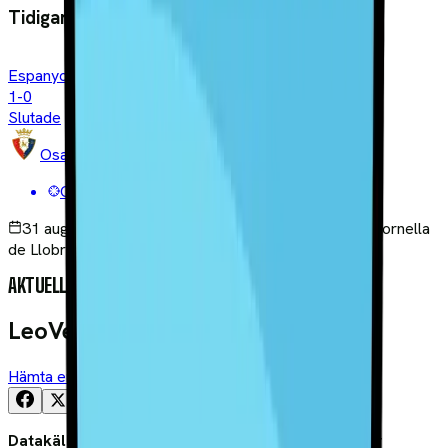
Tidigare möte i säsongen
Espanyol
1
-
0
Slutade
Osasuna
Carlos Romero 52'
31 augusti 2025 · 19:30
La Liga
RCDE Stadium
, Cornella
de Llobregat
AKTUELLA KAMPANJER
LeoVegas Free Spins
Hämta erbjudande
Osasuna
La Liga
Inbördes möten
Startelvor
Oddsjamforelse
Lagstatistik
Datakälla
:
Statistik, odds och matchdata levereras av