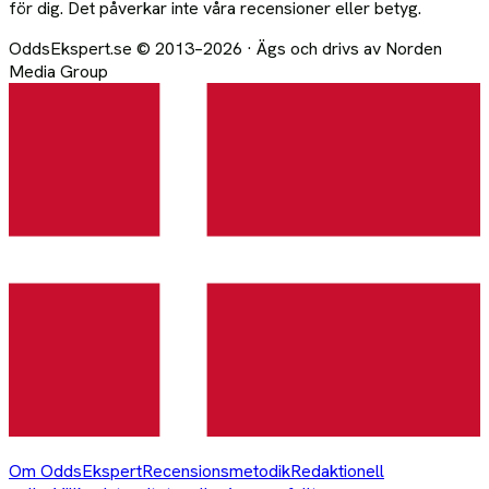
för dig. Det påverkar inte våra recensioner eller betyg.
OddsEkspert
.se
© 2013–
2026
·
Ägs och drivs av
Norden
Media Group
Om OddsEkspert
Recensionsmetodik
Redaktionell