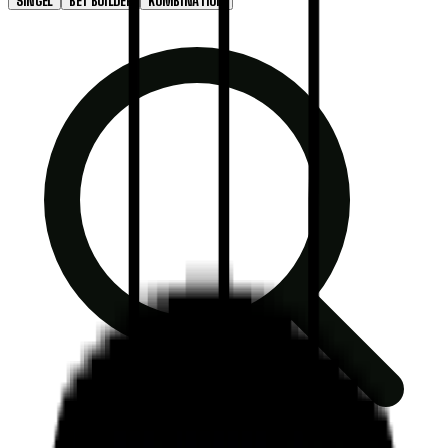
SINGEL
BET BUILDER
KOMBINATION