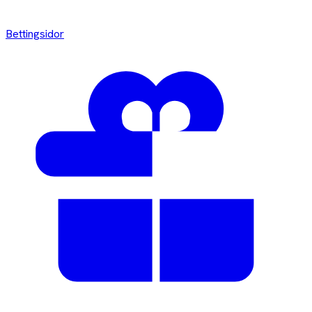
Bettingsidor