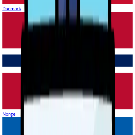
Danmark
Norge