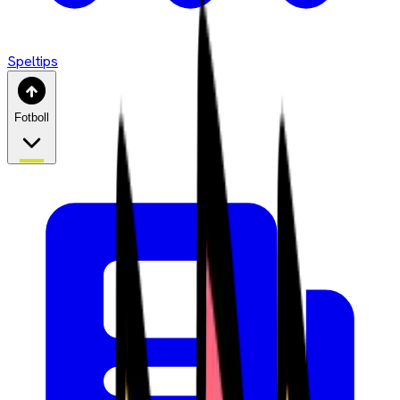
Speltips
Fotboll