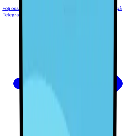
Följ oss på Telegram
Få våra experters speltips direkt på
Telegram och håll dig uppdaterad