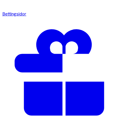
Bettingsidor