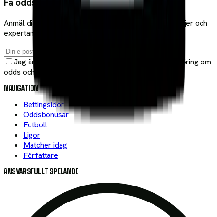
Få oddstips i inkorgen
Anmäl dig och få utvalda matchförutsägelser, kampanjer och
expertanalyser direkt till din mejl.
Anmäl
Jag är över 18 år och godkänner att få marknadsföring om
odds och spel.
NAVIGATION
Bettingsidor
Oddsbonusar
Fotboll
Ligor
Matcher idag
Författare
ANSVARSFULLT SPELANDE