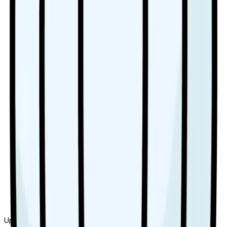
Uppdaterad
2026-08-08