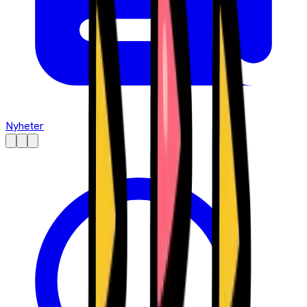
Nyheter