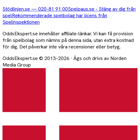
Stödlinjen.se
—
020-81 91 00
Spelpaus.se - Stäng av dig från
spel
Rekommenderade spelbolag har licens från
Spelinspektionen
OddsEkspert.se innehåller affiliate-länkar. Vi kan få provision
från spelbolag som nämns på denna sida, utan extra kostnad
för dig. Det påverkar inte våra recensioner eller betyg.
OddsEkspert
.se
© 2013–
2026
·
Ägs och drivs av
Norden
Media Group