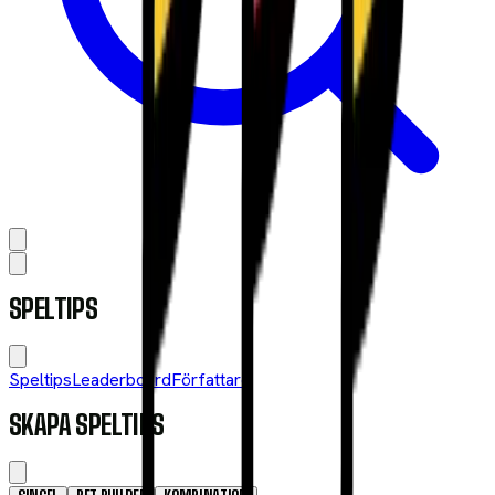
SPELTIPS
Speltips
Leaderboard
Författare
SKAPA SPELTIPS