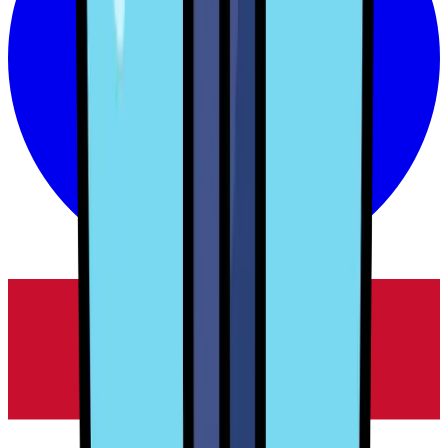
V
23 maj
B
Girona
1
-
1
O