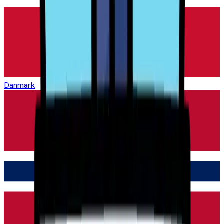
Danmark