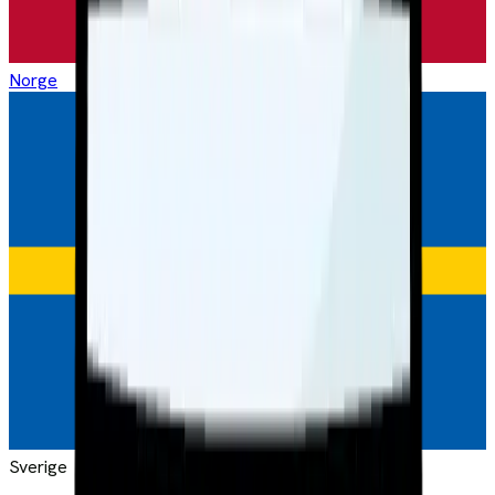
Norge
Sverige