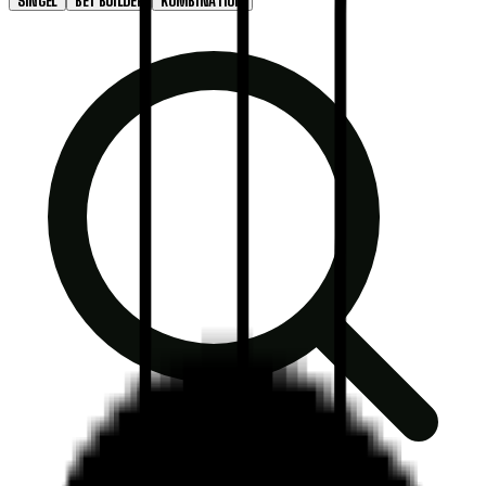
SINGEL
BET BUILDER
KOMBINATION