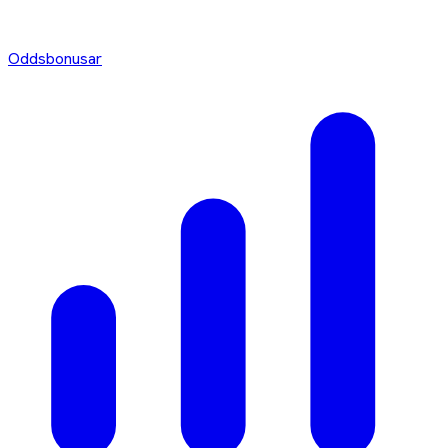
Oddsbonusar