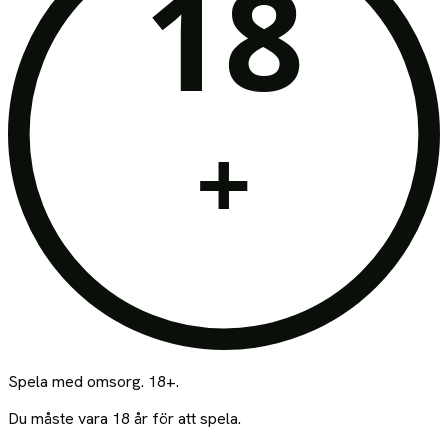
18
+
Spela med omsorg. 18+.
Du måste vara 18 år för att spela.