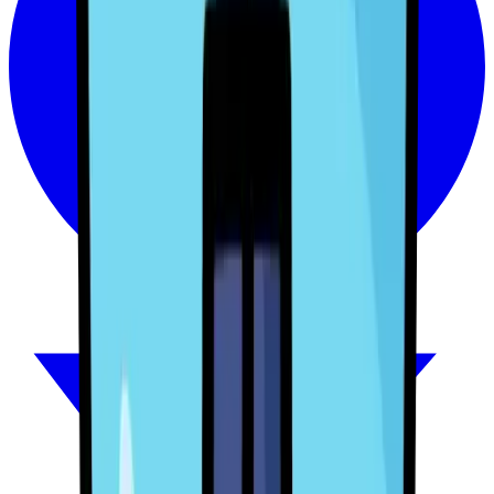
Arsenal
11
38
12
10
16
43
55
-12
46
Espanyol
14
S. Amrabat
MF
3
-
1
12
38
13
6
19
43
58
-15
45
Athletic Club
15
Á. Fidalgo Fernández
MF
V
13
38
12
7
19
46
60
-14
43
Sevilla
1 aug.
H
21
M. Roca Junqué
MF
Almería
14
38
11
10
17
44
56
-12
43
Deportivo Alavés
1
-
0
7
A. dos Santos
MF
15
38
10
13
15
49
57
-8
43
Elche
V
8
P. Fornals Malla
MF
16
38
11
9
18
47
61
-14
42
29 juli
H
Levante
Olympique Lyonnais
20
G. Lo Celso
MF
17
38
11
9
18
44
50
-6
42
Osasuna
4
-
0
18
38
11
9
18
47
57
-10
42
10
Mallorca
A. Ezzalzouli
MF
V
25 juli
B
19
38
9
14
15
39
55
-16
41
Girona
11
C. Bakambu
ANG
Granada
20
38
6
11
21
26
60
-34
29
Real Oviedo
19
J. Hernández Suárez
ANG
0
-
1
Real Madrid
F
22 juli
B
13
A. Lunin
MV
Recreativo Huelva
1
-
0
12
T. Alexander-Arnold
FOR
V
3
É. Gabriel Militão
FOR
4
D. Olatukunbo Alaba
FOR
Real Madrid - Senaste matcher