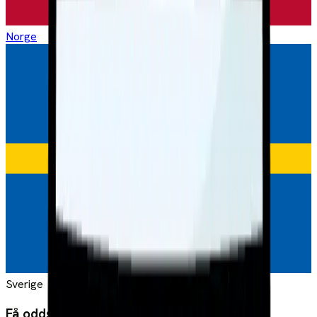
Norge
Sverige
Få oddstips i inkorgen