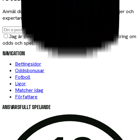
Anmäl dig och få utvalda matchförutsägelser, kampanjer och
expertanalyser direkt till din mejl.
Anmäl
Jag är över 18 år och godkänner att få marknadsföring om
odds och spel.
NAVIGATION
Bettingsidor
Oddsbonusar
Fotboll
Ligor
Matcher idag
Författare
ANSVARSFULLT SPELANDE