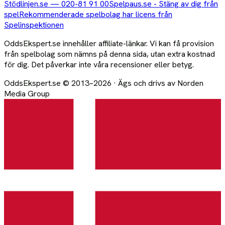
Stödlinjen.se
—
020-81 91 00
Spelpaus.se - Stäng av dig från
spel
Rekommenderade spelbolag har licens från
Spelinspektionen
OddsEkspert.se innehåller affiliate-länkar. Vi kan få provision
från spelbolag som nämns på denna sida, utan extra kostnad
för dig. Det påverkar inte våra recensioner eller betyg.
OddsEkspert
.se
© 2013–
2026
·
Ägs och drivs av
Norden
Media Group