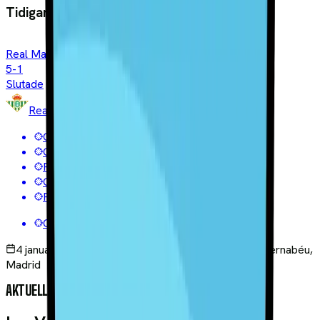
Tidigare möte i säsongen
Real Madrid
5
-
1
Slutade
Real Betis
Gonzalo García 20'
Gonzalo García 50'
Raúl Asencio 56'
Gonzalo García 82'
Fran García 90+3'
Cucho Hernández 66'
4 januari 2026 · 16:15
La Liga
Estadio Santiago Bernabéu
,
Madrid
AKTUELLA KAMPANJER