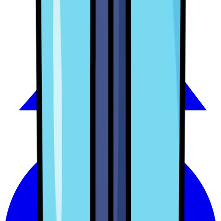
22
A. Rüdiger
FOR
O
V
V
V
V
24
D. Huijsen
FOR
1 aug.
H
18
A. Carreras
FOR
Fiorentina
2
-
2
23
F. Mendy
FOR
O
21
B. Abdelkader Diaz
MF
28 juli
H
Leganés
5
J. Bellingham
MF
4
-
1
V
8
F. Valverde Dipetta
MF
23 maj
H
14
A. Tchouaméni
MF
Athletic Club
4
-
2
16
G. García Torres
MF
V
TP
17 maj
B
45
T. Pitarch Pinar
MF
Sevilla
1
-
0
10
K. Mbappé
ANG
V
7
V. Júnior
ANG
14 maj
H
Avbytare
Real Oviedo
3
D. Llorente Ríos
6
S. Altimira Clavell
9
L. Ávila
16
D. Gómez
17
R. R
2
-
0