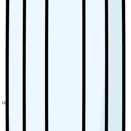
Uppdaterad
2026-08-07