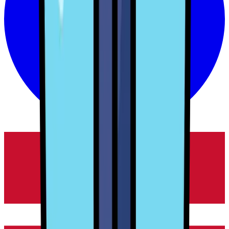
2
D. Carvajal Ramos
4
D. Olatukunbo Alaba
6
E. Camavinga
16
G. Ga
V