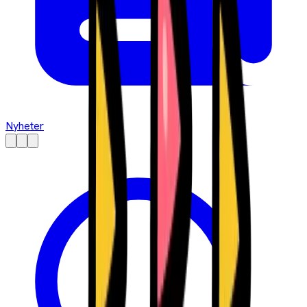
Nyheter