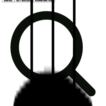
SINGEL
BET BUILDER
KOMBINATION