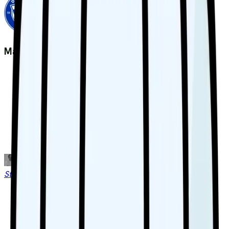
Deportivo Alavés
Matchens händelser
Kylian Mbappé 30'
Vinicius Junior 50'
Toni Martínez 90+3'
Aurélien Tchouaméni 35'
Ángel Pérez 90'
Steffen Fonvig
Chefredaktör & Sportanalytiker