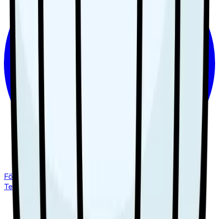
Följ oss på Telegram
Få våra experters speltips direkt på
Telegram och håll dig uppdaterad