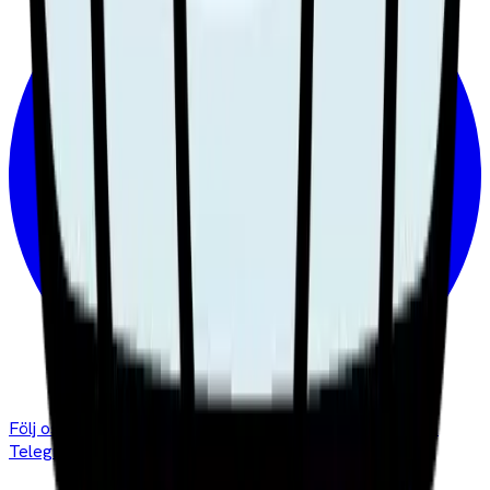
Följ oss på Telegram
Få våra experters speltips direkt på
Telegram och håll dig uppdaterad