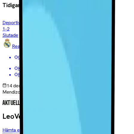
Tidigare möte i säsongen
Deportivo Alavés
1
-
2
Slutade
Real Madrid
Carlos Vicente 68'
Kylian Mbappé 24'
Rodrygo 76'
14 december 2025 · 21:00
La Liga
Estadio de
Mendizorroza
, Vitoria
AKTUELLA KAMPANJER
LeoVegas Free Spins
Hämta erbjudande