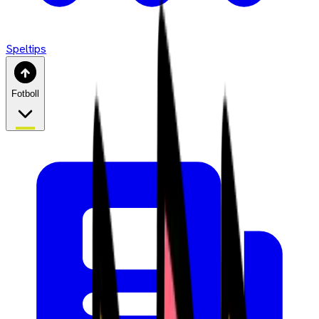
Speltips
Fotboll