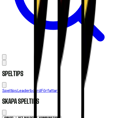
SPELTIPS
Speltips
Leaderboard
Författare
SKAPA SPELTIPS