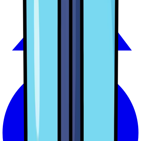
18
J. Guridi Aldalur
MF
F
V
O
F
V
8
A. Blanco Conde
MF
31 juli
B
4
D. Suárez Fernández
MF
Castellón
0
-
3
11
A. Martínez López
ANG
F
25 juli
B
15
L. Boyé
ANG
Girona
Avbytare
1
-
0
2
D. Carvajal Ramos
4
D. Olatukunbo Alaba
6
E. Camavinga
16
G. Ga
V
5
J. Pacheco Dozagarat
6
A. Guevara Lajo
9
M. Díaz Mejía
10
C. Ale
18 juli
H
SD Eibar
1
-
1
O
23 maj
H
Rayo Vallecano
1
-
2
F
17 maj
B
Real Oviedo
1
-
0