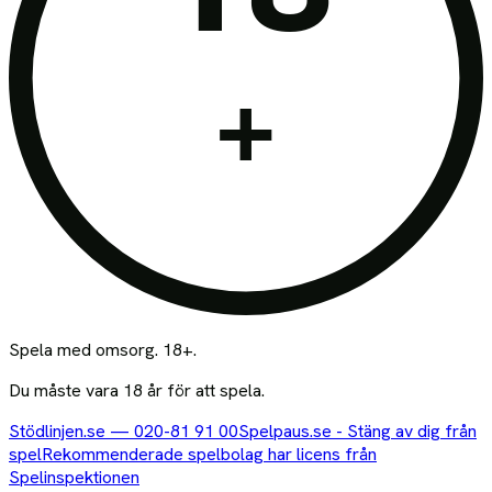
+
Spela med omsorg. 18+.
Du måste vara 18 år för att spela.
Stödlinjen.se
—
020-81 91 00
Spelpaus.se - Stäng av dig från
spel
Rekommenderade spelbolag har licens från
Spelinspektionen