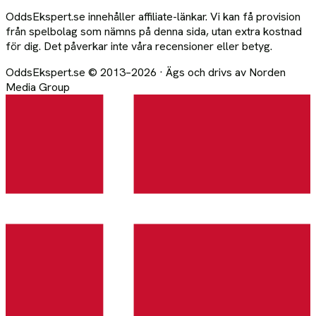
OddsEkspert.se innehåller affiliate-länkar. Vi kan få provision
från spelbolag som nämns på denna sida, utan extra kostnad
för dig. Det påverkar inte våra recensioner eller betyg.
OddsEkspert
.se
© 2013–
2026
·
Ägs och drivs av
Norden
Media Group